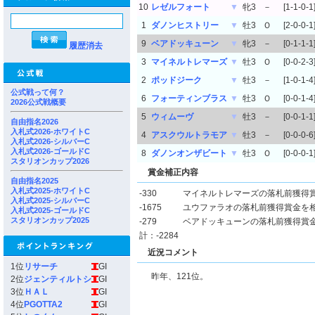
10
レゼルフォート
▼
牝3
－
[1-1-0-1
1
ダノンヒストリー
▼
牡3
Ｏ
[2-0-0-1
9
ベアドッキューン
▼
牝3
－
[0-1-1-1
履歴消去
3
マイネルトレマーズ
▼
牡3
Ｏ
[0-0-2-3
2
ポッドジーク
▼
牡3
－
[1-0-1-4
公式戦って何？
6
フォーティンブラス
▼
牡3
Ｏ
[0-0-1-4
2026公式戦概要
5
ウィムーヴ
▼
牡3
－
[0-0-1-1
自由指名2026
入札式2026-ホワイトC
4
アスクウルトラモア
▼
牡3
－
[0-0-0-6
入札式2026-シルバーC
入札式2026-ゴールドC
8
ダノンオンザビート
▼
牡3
Ｏ
[0-0-0-1
スタリオンカップ2026
賞金補正内容
自由指名2025
入札式2025-ホワイトC
-330
マイネルトレマーズの落札前獲得
入札式2025-シルバーC
-1675
ユウファラオの落札前獲得賞金を
入札式2025-ゴールドC
スタリオンカップ2025
-279
ベアドッキューンの落札前獲得賞
計：-2284
近況コメント
1位
リサーチ
GI
昨年、121位。
2位
ジェンティルトシ
GI
3位
ＨＡＬ
GI
4位
PGOTTA2
GI