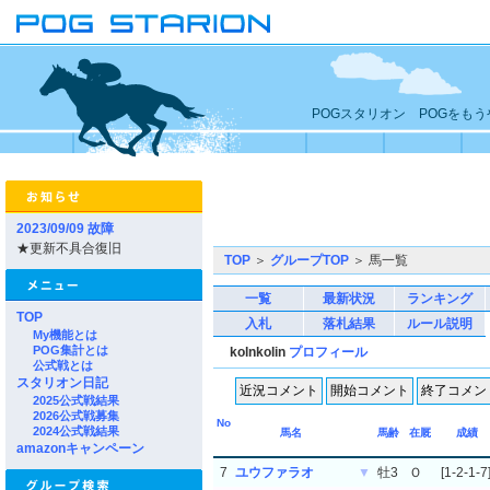
POGスタリオン POGをも
2023/09/09 故障
★更新不具合復旧
TOP
＞
グループTOP
＞ 馬一覧
一覧
最新状況
ランキング
TOP
入札
落札結果
ルール説明
My機能とは
POG集計とは
kolnkolin
プロフィール
公式戦とは
スタリオン日記
2025公式戦結果
2026公式戦募集
No
2024公式戦結果
馬名
馬齢
在厩
成績
amazonキャンペーン
7
ユウファラオ
▼
牡3
Ｏ
[1-2-1-7