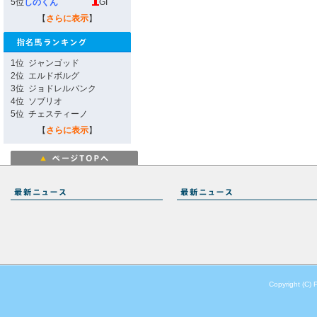
5位
しのくん
GI
【
さらに表示
】
1位
ジャンゴッド
2位
エルドボルグ
3位
ジョドレルバンク
4位
ソブリオ
5位
チェスティーノ
【
さらに表示
】
Copyright (C) 