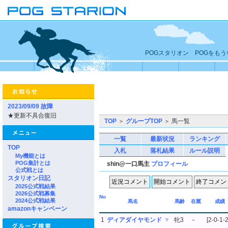
POGスタリオン POGをも
2023/09/09 故障
★更新不具合復旧
TOP
＞
グループTOP
＞ 馬一覧
一覧
最新状況
ランキング
TOP
入札
落札結果
ルール説明
My機能とは
POG集計とは
shin@一口馬主
プロフィール
公式戦とは
スタリオン日記
2025公式戦結果
2026公式戦募集
No
2024公式戦結果
馬名
馬齢
在厩
成績
amazonキャンペーン
1
ディアダイヤモンド
▼
牝3
－
[2-0-1-2