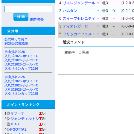
4
リスレジャンデール
▼
牝3
－
[1-2-0-3
2
ハムタン
▼
牡3
Ｏ
[0-2-1-0
6
スイープセレニティ
▼
牝3
－
[1-0-4-0
履歴消去
3
ディオレガーロ
▼
牝3
－
[0-0-0-4
5
フリッカーフェスト
▼
牡3
－
[0-0-0-0
公式戦って何？
近況コメント
2026公式戦概要
自由指名2026
shin@一口馬主
入札式2026-ホワイトC
入札式2026-シルバーC
入札式2026-ゴールドC
スタリオンカップ2026
自由指名2025
入札式2025-ホワイトC
入札式2025-シルバーC
入札式2025-ゴールドC
スタリオンカップ2025
1位
リサーチ
GI
2位
ジェンティルトシ
GI
3位
ＨＡＬ
GI
4位
PGOTTA2
GI