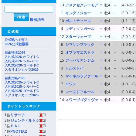
13
アスクセクシーモア
▼
牡4
－
[4-0-2-5]
1
キングノジョー
▼
牡4
－
[3-0-1-6]
履歴消去
10
ボルトテソーロ
▼
牡4
－
[1-1-1-7]
4
マディソンガール
▼
牝4
－
[2-2-0-4]
12
スターウェーブ
▼
セ4
－
[2-0-1-8]
公式戦って何？
2026公式戦概要
6
シマサンブラック
▼
牡4
－
[1-0-0-8]
2
オブラマエストラ
▼
牡4
－
[0-0-0-5]
自由指名2026
入札式2026-ホワイトC
15
アーバリアンジム
▼
牡4
－
[0-0-0-2]
入札式2026-シルバーC
入札式2026-ゴールドC
3
トルストイ
▼
牡4
－
[0-0-0-8]
スタリオンカップ2026
5
マイネルラファール
▼
牡4
－
[0-1-0-10
自由指名2025
入札式2025-ホワイトC
7
ロワン
▼
牝4
－
[1-0-1-8]
入札式2025-シルバーC
入札式2025-ゴールドC
8
レーヌドフルール
▼
牝4
－
[0-0-0-4]
スタリオンカップ2025
14
スワーヴゴダイヴァ
▼
牝4
－
[0-0-0-1]
1位
リサーチ
GI
2位
ジェンティルトシ
GI
3位
ＨＡＬ
GI
4位
PGOTTA2
GI