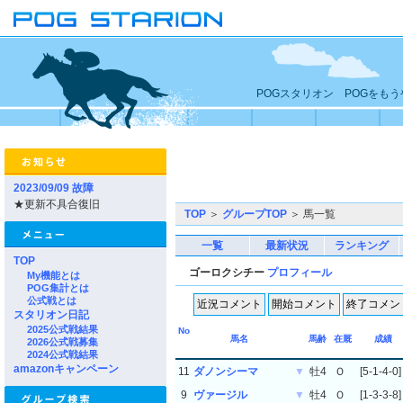
POGスタリオン POGをも
2023/09/09 故障
★更新不具合復旧
TOP
＞
グループTOP
＞ 馬一覧
一覧
最新状況
ランキング
TOP
ゴーロクシチー
プロフィール
My機能とは
POG集計とは
公式戦とは
スタリオン日記
2025公式戦結果
No
馬名
馬齢
在厩
成績
2026公式戦募集
2024公式戦結果
amazonキャンペーン
11
ダノンシーマ
▼
牡4
Ｏ
[5-1-4-0]
9
ヴァージル
▼
牡4
Ｏ
[1-3-3-8]