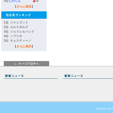
5位
しのくん
GI
【
さらに表示
】
1位
ジャンゴッド
2位
エルドボルグ
3位
ジョドレルバンク
4位
ソブリオ
5位
チェスティーノ
【
さらに表示
】
Copyright (C) 