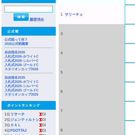
1
サリーチェ
履歴消去
3
公式戦って何？
2026公式戦概要
自由指名2026
4
入札式2026-ホワイトC
入札式2026-シルバーC
入札式2026-ゴールドC
スタリオンカップ2026
5
自由指名2025
入札式2025-ホワイトC
入札式2025-シルバーC
入札式2025-ゴールドC
6
スタリオンカップ2025
7
1位
リサーチ
GI
2位
ジェンティルトシ
GI
3位
ＨＡＬ
GI
8
4位
PGOTTA2
GI