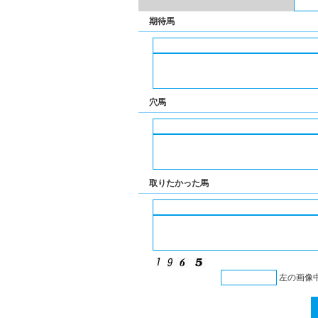
期待馬
穴馬
取りたかった馬
左の画像