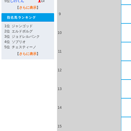
5位
しのくん
GI
【
さらに表示
】
9
1位
ジャンゴッド
2位
エルドボルグ
10
3位
ジョドレルバンク
4位
ソブリオ
5位
チェスティーノ
11
【
さらに表示
】
12
13
14
15