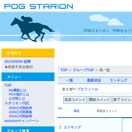
POGスタリオン POGをも
2023/09/09 故障
★更新不具合復旧
TOP
＞
グループTOP
＞ 馬一覧
一覧
最新状況
ランキング
TOP
タイガー
プロフィール
My機能とは
POG集計とは
公式戦とは
スタリオン日記
2025公式戦結果
No
馬名
馬状況コメント
2026公式戦募集
2024公式戦結果
amazonキャンペーン
2
エリキング