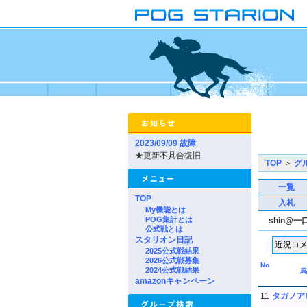
2023/09/09 故障
★更新不具合復旧
TOP
＞
グ
一覧
TOP
入札
My機能とは
POG集計とは
shin@
公式戦とは
スタリオン日記
2025公式戦結果
2026公式戦募集
No
2024公式戦結果
馬
amazonキャンペーン
11
タガノア