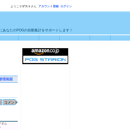
ようこそ
ゲスト
さん
アカウント登録
ログイン
単にあなたのPOGの自動集計をサポートします！
管理画面
グダム
ン