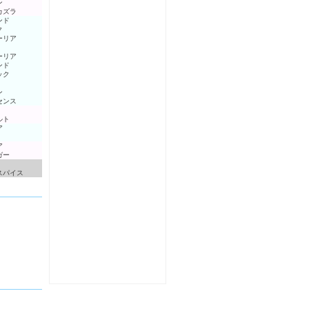
ン
カズラ
ンド
ク
ーリア
ーリア
ンド
ック
ン
センス
ルト
ア
ア
ガー
スパイス