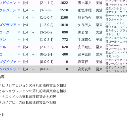
父フィエールマ
マビジョン
▼
牝4
－
[2-1-1-4]
1622
青木孝文
美浦
母マチカネタマ
父ダノンレジェ
ウレジェン
▼
牡4
－
[3-1-3-6]
1510
稲垣幸雄
美浦
母マスターコー
父サートゥルナ
▼
牡4
－
[1-1-0-4]
1160
須貝尚介
栗東
母ラルケット
父サートゥルナ
ズグラシア
▼
牡4
－
[1-2-0-8]
1010
矢作芳人
栗東
母ワイルドウイ
父キタサンブラ
コーク
▼
牡4
－
[3-2-0-2]
890
黒岩陽一
美浦
母トゥーピー
父フィエールマ
マン
▼
牡4
－
[1-0-2-1]
772
手塚貴久
美浦
母ゴールドエッ
父Sottsass
イル
▼
牝4
－
[2-0-2-2]
620
安田翔伍
栗東
母ヌーヴォレコ
父エピファネイ
コ
▼
牡4
－
[0-1-1-1]
400
武幸四郎
栗東
母モシーン
父エピファネイ
ゴダイヴァ
▼
牝4
－
[0-0-0-1]
0
堀宣行
美浦
母シーズアタイ
父ドゥラメンテ
ンバジャラ
▼
牡4
－
[0-0-0-3]
0
高野友和
栗東
母シークレット
内容
ノビリシマビジョンの落札前獲得賞金を相殺
カネショウレジェンの落札前獲得賞金を相殺
セナスタイルの落札前獲得賞金を相殺
タガノアビーの落札前獲得賞金を相殺
ント