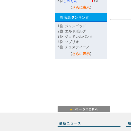
5位
しのくん
GI
【
さらに表示
】
1位
ジャンゴッド
2位
エルドボルグ
3位
ジョドレルバンク
4位
ソブリオ
5位
チェスティーノ
【
さらに表示
】