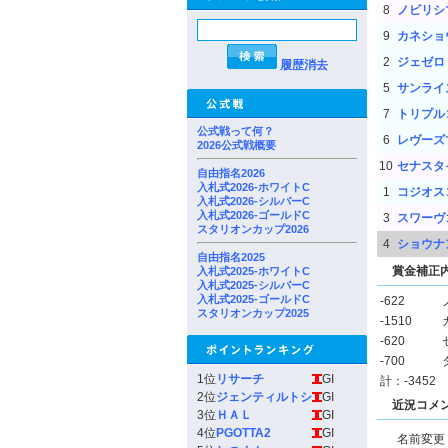
8
ノビリシ
9
カネショ
2
ジェゼロ
履歴消去
5
サンライ
7
トリプル
公式戦って何？
6
レヴーズ
2026公式戦概要
10
セナスタ
自由指名2026
入札式2026-ホワイトC
1
コジオス
入札式2026-シルバーC
入札式2026-ゴールドC
3
スワーヴ
スタリオンカップ2026
4
ショウナ
自由指名2025
賞金補正
入札式2025-ホワイトC
入札式2025-シルバーC
入札式2025-ゴールドC
-622
スタリオンカップ2025
-1510
-620
-700
1位
リサーチ
GI
計：-3452
2位
ジェンティルトシ
GI
近況コメ
3位
ＨＡＬ
GI
4位
PGOTTA2
GI
名前変更