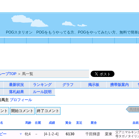
POGスタリオン POGをもうやってる方、POGをやってみたい方、無料で簡
ループTOP
＞ 馬一覧
最新状況
ランキング
グラフ
掲示板
携帯版案内
落札結果
ルール説明
一口馬主
プロフィール
名
馬齢
在厩
成績
賞金
直近
厩舎
血統
父アニマルキン
ビー
▼
牝4
－
[4-1-2-4]
6130
千田輝彦
栗東
母タガノタイリ