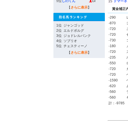
5位
しのくん
GI
15
ドマーネ
【
さらに表示
】
賞金補正
-290
-870
1位
ジャンゴッド
-720
2位
エルドボルグ
-720
3位
ジョドレルバンク
-730
4位
ソブリオ
5位
チェスティーノ
-180
-720
【
さらに表示
】
-235
-550
-720
-720
-1590
-620
-560
-560
計：-9785