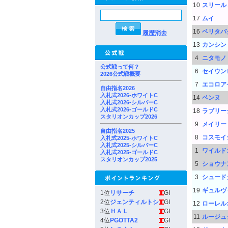
10
スリール
17
ムイ
16
ベリタバ
履歴消去
13
カンシン
4
ニタモノ
公式戦って何？
6
セイウン
2026公式戦概要
7
エコロア
自由指名2026
入札式2026-ホワイトC
14
ベンヌ
入札式2026-シルバーC
入札式2026-ゴールドC
18
ラブリー
スタリオンカップ2026
9
メイリー
自由指名2025
8
コスモイ
入札式2025-ホワイトC
入札式2025-シルバーC
1
ワイルド
入札式2025-ゴールドC
スタリオンカップ2025
5
ショウナ
3
シュード
19
ギュルヴ
1位
リサーチ
GI
2位
ジェンティルトシ
GI
12
ローレル
3位
ＨＡＬ
GI
11
ルージュ
4位
PGOTTA2
GI