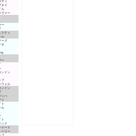
ロディ
ブタイ
イル
ラヴァー
サー
ア
ェスティ
ール
マーズ
テオ
ng
ザー
イ
ル
ロンドン
ップ
スウェル
ロンドン
プ
バッハ
アイ
イト
ール
ン
イト
ジック
チャード
トーリー
ップ