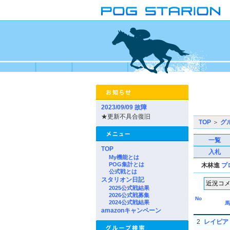
2023/09/09 故障
★更新不具合復旧
TOP
＞
グ
一覧
TOP
入札
My機能とは
POG集計とは
木林進
プ
公式戦とは
スタリオン日記
2025公式戦結果
2026公式戦募集
No
2024公式戦結果
馬
amazonキャンペーン
2
レイピア