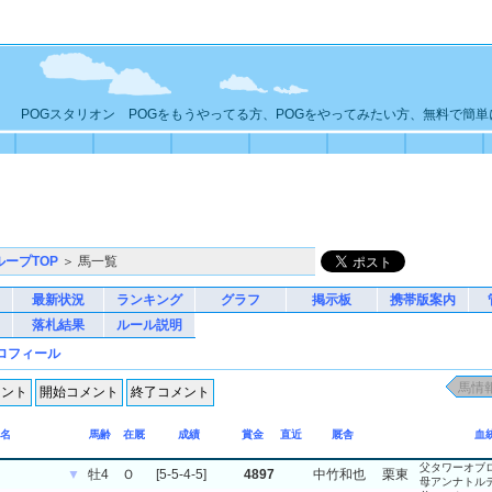
POGスタリオン POGをもうやってる方、POGをやってみたい方、無料で簡
ループTOP
＞ 馬一覧
最新状況
ランキング
グラフ
掲示板
携帯版案内
落札結果
ルール説明
ロフィール
名
馬齢
在厩
成績
賞金
直近
厩舎
血
父タワーオブ
▼
牡4
Ｏ
[5-5-4-5]
4897
中竹和也
栗東
母アンナトル