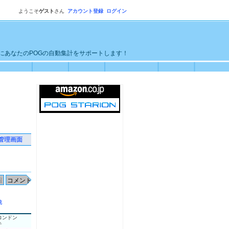
ようこそ
ゲスト
さん
アカウント登録
ログイン
単にあなたのPOGの自動集計をサポートします！
管理画面
統
ロンドン
テ