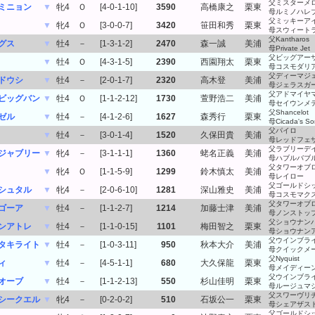
父ミスターメ
ミニョン
▼
牝4
Ｏ
[4-0-1-10]
3590
高橋康之
栗東
母ルミノハレ
父ミッキーア
▼
牝4
Ｏ
[3-0-0-7]
3420
笹田和秀
栗東
母スウィート
父Kantharos
グス
▼
牡4
－
[1-3-1-2]
2470
森一誠
美浦
母Private Jet
父ビッグアー
▼
牡4
Ｏ
[4-3-1-5]
2390
西園翔太
栗東
母コスモダリ
父ディーマジ
ドウシ
▼
牡4
－
[2-0-1-7]
2320
高木登
美浦
母ジェラスガ
父アドマイヤ
ビッグバン
▼
牡4
Ｏ
[1-1-2-12]
1730
萱野浩二
美浦
母セイウンメ
父Shancelot
ゼル
▼
牡4
－
[4-1-2-6]
1627
森秀行
栗東
母Cicada's So
父パイロ
▼
牡4
－
[3-0-1-4]
1520
久保田貴
美浦
母レッドフェ
父ラブリーデ
ジャブリー
▼
牝4
－
[3-1-1-1]
1360
蛯名正義
美浦
母ハブルバブ
父タワーオブ
▼
牝4
Ｏ
[1-1-5-9]
1299
鈴木慎太
美浦
母レイロー
父ゴールドシ
シュタル
▼
牝4
－
[2-0-6-10]
1281
深山雅史
美浦
母コスモマク
父タワーオブ
ゴーア
▼
牡4
－
[1-1-2-7]
1214
加藤士津
美浦
母ノンストッ
父ショウナン
ンアトレ
▼
牡4
－
[1-1-0-15]
1101
梅田智之
栗東
母ショウナン
父ウインブラ
タキライト
▼
牡4
－
[1-0-3-11]
950
秋本大介
美浦
母クイックメ
父Nyquist
ィ
▼
牡4
－
[4-5-1-1]
680
大久保龍
栗東
母メイディー
父ウインブラ
オーブ
▼
牡4
－
[1-1-2-13]
550
杉山佳明
栗東
母ルージュマ
父スワーヴリ
シークエル
▼
牝4
－
[0-2-0-2]
510
石坂公一
栗東
母シェアザス
父ゴールドシ