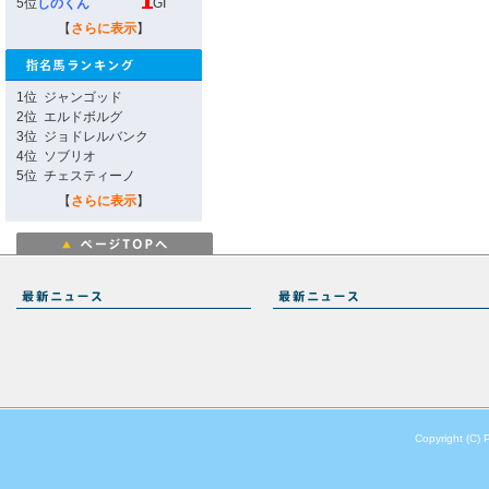
5位
しのくん
GI
【
さらに表示
】
1位
ジャンゴッド
2位
エルドボルグ
3位
ジョドレルバンク
4位
ソブリオ
5位
チェスティーノ
【
さらに表示
】
Copyright (C) 