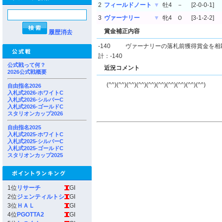
2
フィールドノート
▼
牡4
－
[2-0-0-1]
3
ヴァーナリー
▼
牝4
Ｏ
[3-1-2-2]
賞金補正内容
履歴消去
-140
ヴァーナリーの落札前獲得賞金を相
計：-140
公式戦って何？
近況コメント
2026公式戦概要
(^^)(^^)(^^)(^^)(^^)(^^)(^^)(^^)(^^)(^^)
自由指名2026
入札式2026-ホワイトC
入札式2026-シルバーC
入札式2026-ゴールドC
スタリオンカップ2026
自由指名2025
入札式2025-ホワイトC
入札式2025-シルバーC
入札式2025-ゴールドC
スタリオンカップ2025
1位
リサーチ
GI
2位
ジェンティルトシ
GI
3位
ＨＡＬ
GI
4位
PGOTTA2
GI