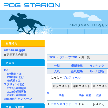
POGスタリオン POGをも
2023/09/09 故障
★更新不具合復旧
TOP
＞
グループTOP
＞ 馬一覧
一覧
最新状況
ランキング
TOP
入札
落札結果
ルール説明
My機能とは
POG集計とは
にっし～
プロフィール
公式戦とは
スタリオン日記
2025公式戦結果
2026公式戦募集
No
2024公式戦結果
馬名
馬齢
在厩
成績
amazonキャンペーン
1
アロンズロッド
▼
牡4
－
[2-4-2-2]