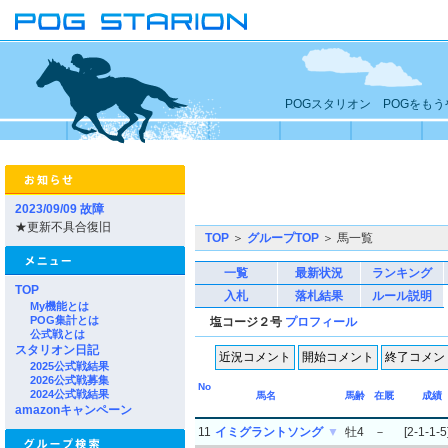
POGスタリオン POGをも
2023/09/09 故障
★更新不具合復旧
TOP
＞
グループTOP
＞ 馬一覧
一覧
最新状況
ランキング
TOP
入札
落札結果
ルール説明
My機能とは
POG集計とは
塩コージ２号
プロフィール
公式戦とは
スタリオン日記
2025公式戦結果
2026公式戦募集
No
2024公式戦結果
馬名
馬齢
在厩
成績
amazonキャンペーン
11
イミグラントソング
▼
牡4
－
[2-1-1-5