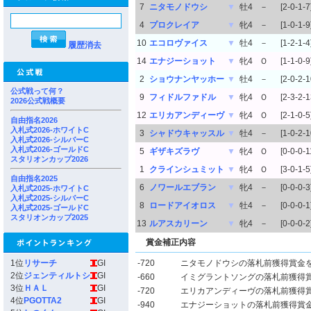
7
ニタモノドウシ
▼
牡4
－
[2-0-1-7
4
プロクレイア
▼
牝4
－
[1-0-1-9
10
エコロヴァイス
▼
牡4
－
[1-2-1-4
履歴消去
14
エナジーショット
▼
牝4
Ｏ
[1-1-0-9
2
ショウナンヤッホー
▼
牡4
－
[2-0-2-1
公式戦って何？
9
フィドルファドル
▼
牝4
Ｏ
[2-3-2-1
2026公式戦概要
12
エリカアンディーヴ
▼
牝4
Ｏ
[2-1-0-5
自由指名2026
入札式2026-ホワイトC
3
シャドウキャッスル
▼
牡4
－
[1-0-2-1
入札式2026-シルバーC
入札式2026-ゴールドC
5
ギザキズラヴ
▼
牝4
Ｏ
[0-0-0-1
スタリオンカップ2026
1
クラインシュミット
▼
牝4
Ｏ
[3-0-1-5
自由指名2025
6
ノワールエブラン
▼
牝4
－
[0-0-0-3
入札式2025-ホワイトC
入札式2025-シルバーC
8
ロードアイオロス
▼
牡4
－
[0-0-0-1
入札式2025-ゴールドC
スタリオンカップ2025
13
ルアスカリーン
▼
牝4
－
[0-0-0-2
賞金補正内容
1位
リサーチ
GI
-720
ニタモノドウシの落札前獲得賞金
2位
ジェンティルトシ
GI
-660
イミグラントソングの落札前獲得
3位
ＨＡＬ
GI
-720
エリカアンディーヴの落札前獲得
4位
PGOTTA2
GI
-940
エナジーショットの落札前獲得賞