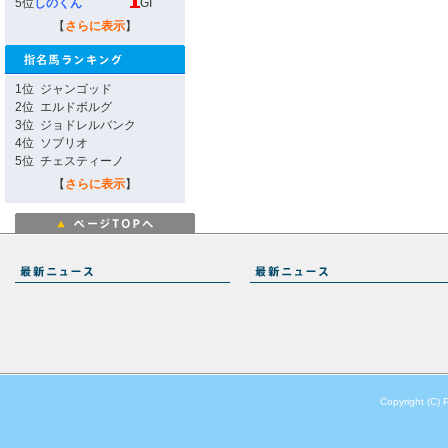
5位
しのくん
GI
【
さらに表示
】
1位
ジャンゴッド
2位
エルドボルグ
3位
ジョドレルバンク
4位
ソブリオ
5位
チェスティーノ
【
さらに表示
】
Copyright (C) 