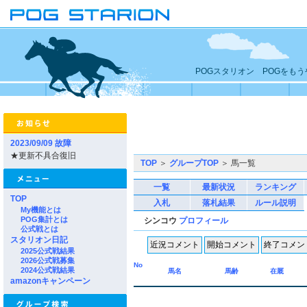
POGスタリオン POGをも
2023/09/09 故障
★更新不具合復旧
TOP
＞
グループTOP
＞ 馬一覧
一覧
最新状況
ランキング
TOP
入札
落札結果
ルール説明
My機能とは
POG集計とは
シンコウ
プロフィール
公式戦とは
スタリオン日記
2025公式戦結果
2026公式戦募集
No
2024公式戦結果
馬名
馬齢
在厩
amazonキャンペーン