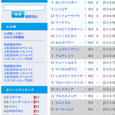
5
ポッドベイダー
▼
牡4
Ｏ
[5-2-0-6]
3
レイピア
▼
牡4
Ｏ
[5-5-4-5]
14
ランフォーヴァウ
▼
牝4
Ｏ
[3-0-0-9]
履歴消去
10
フードマン
▼
牡4
－
[2-1-4-9]
4
ベルビースタローン
▼
牝4
Ｏ
[2-1-1-9]
公式戦って何？
18
ニシノエピカリ
▼
牝4
Ｏ
[1-2-2-8]
2026公式戦概要
13
セルズパワー
▼
牡4
Ｏ
[1-2-1-1
自由指名2026
入札式2026-ホワイトC
7
ショウナンアトレ
▼
牡4
－
[1-1-0-1
入札式2026-シルバーC
入札式2026-ゴールドC
8
アルデショワ
▼
牝4
－
[2-3-0-4]
スタリオンカップ2026
15
ジューンエオス
▼
牝4
－
[3-3-1-7]
自由指名2025
6
マイネルゼウス
▼
牡4
Ｏ
[2-3-5-1
入札式2025-ホワイトC
入札式2025-シルバーC
17
ショウナンマリーナ
▼
牝4
－
[1-1-0-1
入札式2025-ゴールドC
スタリオンカップ2025
9
ブルーベリーフィズ
▼
牝4
－
[2-1-0-5]
19
ヴォラヴィア
▼
牡4
－
[1-0-1-1
11
ブルスカメンテ
▼
牝4
－
[2-1-0-7]
1位
リサーチ
GI
2位
ジェンティルトシ
GI
1
カムイカル
▼
牡4
－
[0-1-1-3]
3位
ＨＡＬ
GI
12
タールベルク
▼
牡4
－
[0-0-1-5]
4位
PGOTTA2
GI