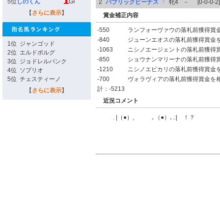
5位
しのくん
GI
2
パブリックビーナス
▼
牝4
－
[0-0-0-2]
【
さらに表示
】
賞金補正内容
-550
ランフォーヴァウの落札前獲得賞
-840
ジューンエオスの落札前獲得賞金
1位
ジャンゴッド
-1063
ニシノエージェントの落札前獲得
2位
エルドボルグ
-850
ショウナンマリーナの落札前獲得
3位
ジョドレルバンク
-1210
ニシノエピカリの落札前獲得賞金
4位
ソブリオ
5位
チェスティーノ
-700
ヴォラヴィアの落札前獲得賞金を
計：-5213
【
さらに表示
】
近況コメント
. |（●）, ､（●）､.:| ！？