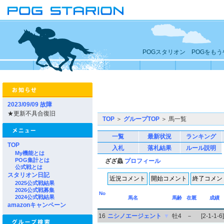
POGスタリオン POGをも
2023/09/09 故障
★更新不具合復旧
TOP
＞
グループTOP
＞ 馬一覧
一覧
最新状況
ランキング
TOP
入札
落札結果
ルール説明
My機能とは
POG集計とは
ざざ蟲
プロフィール
公式戦とは
スタリオン日記
2025公式戦結果
2026公式戦募集
No
2024公式戦結果
馬名
馬齢
在厩
成績
amazonキャンペーン
16
ニシノエージェント
▼
牡4
－
[2-1-1-6]