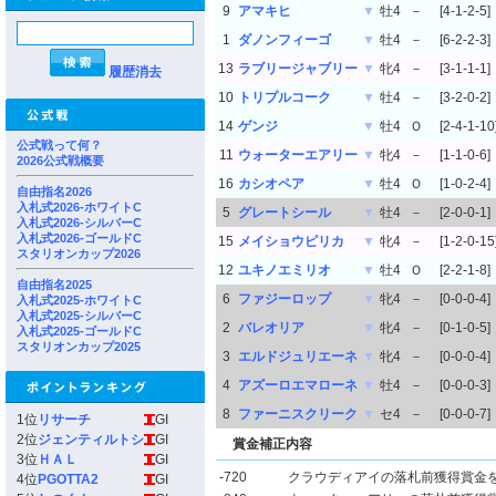
9
アマキヒ
▼
牡4
－
[4-1-2-5]
1
ダノンフィーゴ
▼
牡4
－
[6-2-2-3]
13
ラブリージャブリー
▼
牝4
－
[3-1-1-1]
履歴消去
10
トリプルコーク
▼
牡4
－
[3-2-0-2]
14
ゲンジ
▼
牡4
Ｏ
[2-4-1-10
公式戦って何？
11
ウォーターエアリー
▼
牝4
－
[1-1-0-6]
2026公式戦概要
16
カシオペア
▼
牡4
Ｏ
[1-0-2-4]
自由指名2026
入札式2026-ホワイトC
5
グレートシール
▼
牡4
－
[2-0-0-1]
入札式2026-シルバーC
入札式2026-ゴールドC
15
メイショウピリカ
▼
牝4
－
[1-2-0-15
スタリオンカップ2026
12
ユキノエミリオ
▼
牡4
Ｏ
[2-2-1-8]
自由指名2025
6
ファジーロップ
▼
牝4
－
[0-0-0-4]
入札式2025-ホワイトC
入札式2025-シルバーC
2
バレオリア
▼
牝4
－
[0-1-0-5]
入札式2025-ゴールドC
スタリオンカップ2025
3
エルドジュリエーネ
▼
牝4
－
[0-0-0-4]
4
アズーロエマローネ
▼
牡4
－
[0-0-0-3]
8
ファーニスクリーク
▼
セ4
－
[0-0-0-7]
1位
リサーチ
GI
2位
ジェンティルトシ
GI
賞金補正内容
3位
ＨＡＬ
GI
-720
クラウディアイの落札前獲得賞金
4位
PGOTTA2
GI