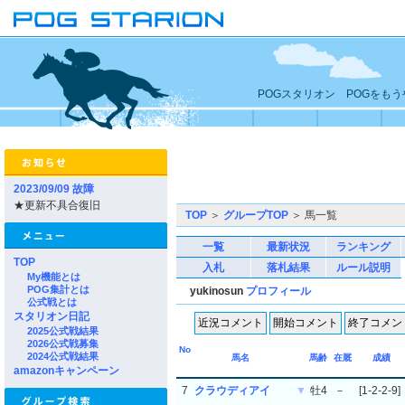
POGスタリオン POGをも
2023/09/09 故障
★更新不具合復旧
TOP
＞
グループTOP
＞ 馬一覧
一覧
最新状況
ランキング
TOP
入札
落札結果
ルール説明
My機能とは
POG集計とは
yukinosun
プロフィール
公式戦とは
スタリオン日記
2025公式戦結果
2026公式戦募集
No
2024公式戦結果
馬名
馬齢
在厩
成績
amazonキャンペーン
7
クラウディアイ
▼
牡4
－
[1-2-2-9]