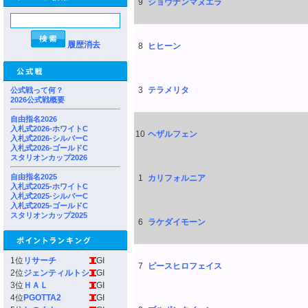
9
ショウナンマヌエラ
履歴消去
8
ヒヒーン
3
テラメリタ
公式戦って何？
2026公式戦概要
自由指名2026
入札式2026-ホワイトC
10
ヘザルフェン
入札式2026-シルバーC
入札式2026-ゴールドC
スタリオンカップ2026
自由指名2025
1
カリフォルニア
入札式2025-ホワイトC
入札式2025-シルバーC
入札式2025-ゴールドC
スタリオンカップ2025
6
ラケダイモーン
1位
リサーチ
GI
7
ピースヒロフェイス
2位
ジェンティルトシ
GI
3位
ＨＡＬ
GI
4位
PGOTTA2
GI