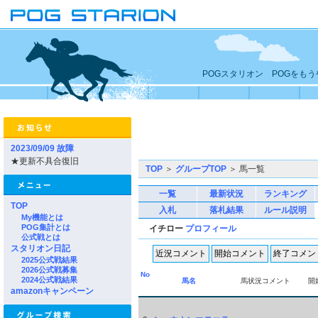
POGスタリオン POGをも
2023/09/09 故障
★更新不具合復旧
TOP
＞
グループTOP
＞ 馬一覧
一覧
最新状況
ランキング
TOP
入札
落札結果
ルール説明
My機能とは
POG集計とは
イチロー
プロフィール
公式戦とは
スタリオン日記
2025公式戦結果
2026公式戦募集
No
2024公式戦結果
馬名
馬状況コメント
開
amazonキャンペーン