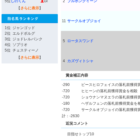
5位
しのくん
GI
2
ブルボンクイーン
【
さらに表示
】
11
サークルオブジョイ
1位
ジャンゴッド
2位
エルドボルグ
3位
ジョドレルバンク
5
ロータスワンド
4位
ソブリオ
5位
チェスティーノ
【
さらに表示
】
4
カズヴィトシャ
賞金補正内容
-290
ピースヒロフェイスの落札前獲得
-720
ヒヒーンの落札前獲得賞金を相殺
-720
ショウナンマヌエラの落札前獲得
-180
ヘザルフェンの落札前獲得賞金を
-720
サークルオブジョイの落札前獲得
計：-2630
近況コメント
目指せトップ10