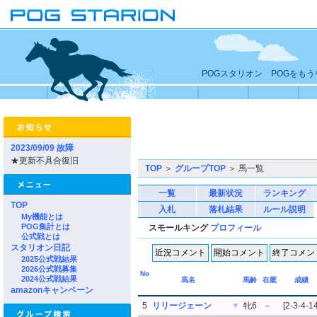
POGスタリオン POGをも
2023/09/09 故障
★更新不具合復旧
TOP
＞
グループTOP
＞ 馬一覧
一覧
最新状況
ランキング
TOP
入札
落札結果
ルール説明
My機能とは
POG集計とは
スモールキング
プロフィール
公式戦とは
スタリオン日記
2025公式戦結果
2026公式戦募集
No
2024公式戦結果
馬名
馬齢
在厩
成績
amazonキャンペーン
5
リリージェーン
▼
牝6
－
[2-3-4-14