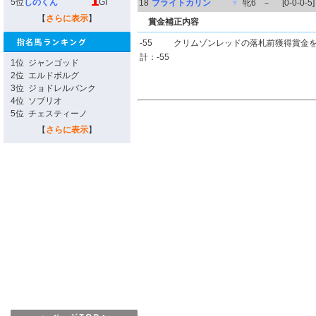
5位
しのくん
GI
18
ブライトカリン
▼
牝6
－
[0-0-0-5]
【
さらに表示
】
賞金補正内容
-55
クリムゾンレッドの落札前獲得賞金
計：-55
1位
ジャンゴッド
2位
エルドボルグ
3位
ジョドレルバンク
4位
ソブリオ
5位
チェスティーノ
【
さらに表示
】