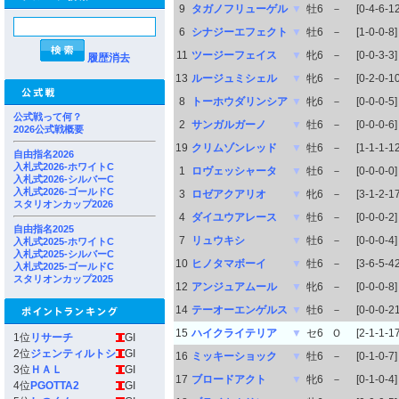
9
タガノフリューゲル
▼
牡6
－
[0-4-6-12
6
シナジーエフェクト
▼
牡6
－
[1-0-0-8]
11
ツージーフェイス
▼
牝6
－
[0-0-3-3]
履歴消去
13
ルージュミシェル
▼
牝6
－
[0-2-0-10
8
トーホウダリンシア
▼
牝6
－
[0-0-0-5]
公式戦って何？
2
サンガルガーノ
▼
牡6
－
[0-0-0-6]
2026公式戦概要
19
クリムゾンレッド
▼
牡6
－
[1-1-1-12
自由指名2026
入札式2026-ホワイトC
1
ロヴェッシャータ
▼
牡6
－
[0-0-0-0]
入札式2026-シルバーC
入札式2026-ゴールドC
3
ロゼアクアリオ
▼
牝6
－
[3-1-2-17
スタリオンカップ2026
4
ダイユウアレース
▼
牡6
－
[0-0-0-2]
自由指名2025
7
リュウキシ
▼
牡6
－
[0-0-0-4]
入札式2025-ホワイトC
入札式2025-シルバーC
10
ヒノタマボーイ
▼
牡6
－
[3-6-5-42
入札式2025-ゴールドC
スタリオンカップ2025
12
アンジュアムール
▼
牝6
－
[0-0-0-8]
14
テーオーエンゲルス
▼
牡6
－
[0-0-0-21
15
ハイクライテリア
▼
セ6
Ｏ
[2-1-1-17
1位
リサーチ
GI
2位
ジェンティルトシ
GI
16
ミッキーショック
▼
牡6
－
[0-1-0-7]
3位
ＨＡＬ
GI
17
ブロードアクト
▼
牝6
－
[0-1-0-4]
4位
PGOTTA2
GI