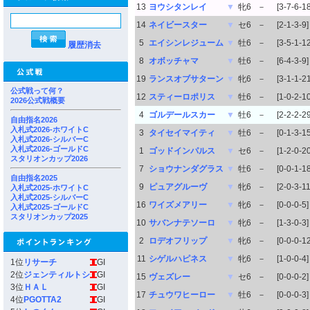
13
ヨウシタンレイ
▼
牝6
－
[3-7-6-18
14
ネイビースター
▼
セ6
－
[2-1-3-9]
5
エイシンレジューム
▼
牡6
－
[3-5-1-12
履歴消去
8
オボッチャマ
▼
牡6
－
[6-4-3-9]
19
ランスオブサターン
▼
牝6
－
[3-1-1-21
公式戦って何？
12
スティーロポリス
▼
牡6
－
[1-0-2-10
2026公式戦概要
4
ゴルデールスカー
▼
牡6
－
[2-2-2-29
自由指名2026
入札式2026-ホワイトC
3
タイセイマイティ
▼
牡6
－
[0-1-3-15
入札式2026-シルバーC
入札式2026-ゴールドC
1
ゴッドインパルス
▼
セ6
－
[1-2-0-20
スタリオンカップ2026
7
ショウナンダグラス
▼
牡6
－
[0-0-1-18
自由指名2025
9
ピュアグルーヴ
▼
牝6
－
[2-0-3-11
入札式2025-ホワイトC
入札式2025-シルバーC
16
ワイズメアリー
▼
牝6
－
[0-0-0-5]
入札式2025-ゴールドC
スタリオンカップ2025
10
サバンナテソーロ
▼
牝6
－
[1-3-0-3]
2
ロデオフリップ
▼
牝6
－
[0-0-0-12
11
シゲルハピネス
▼
牝6
－
[1-0-0-4]
1位
リサーチ
GI
2位
ジェンティルトシ
GI
15
ヴェズレー
▼
セ6
－
[0-0-0-2]
3位
ＨＡＬ
GI
17
チュウワヒーロー
▼
牡6
－
[0-0-0-3]
4位
PGOTTA2
GI