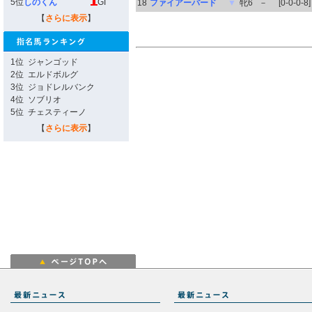
5位
しのくん
GI
18
ファイアーバード
▼
牝6
－
[0-0-0-8]
【
さらに表示
】
1位
ジャンゴッド
2位
エルドボルグ
3位
ジョドレルバンク
4位
ソブリオ
5位
チェスティーノ
【
さらに表示
】