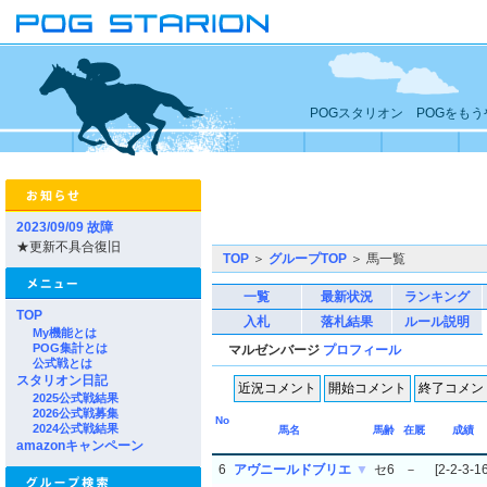
POGスタリオン POGをも
2023/09/09 故障
★更新不具合復旧
TOP
＞
グループTOP
＞ 馬一覧
一覧
最新状況
ランキング
TOP
入札
落札結果
ルール説明
My機能とは
POG集計とは
マルゼンバージ
プロフィール
公式戦とは
スタリオン日記
2025公式戦結果
2026公式戦募集
No
2024公式戦結果
馬名
馬齢
在厩
成績
amazonキャンペーン
6
アヴニールドブリエ
▼
セ6
－
[2-2-3-16