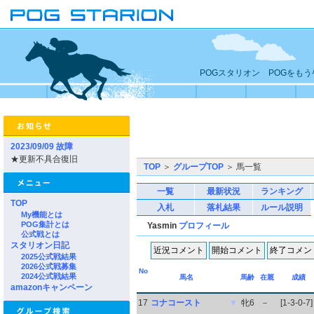
POGスタリオン POGをも
2023/09/09 故障
★更新不具合復旧
TOP
＞
グループTOP
＞ 馬一覧
一覧
最新状況
ランキング
TOP
入札
落札結果
ルール説明
My機能とは
POG集計とは
Yasmin
プロフィール
公式戦とは
スタリオン日記
2025公式戦結果
2026公式戦募集
No
2024公式戦結果
馬名
馬齢
在厩
成績
amazonキャンペーン
17
コナコースト
▼
牝6
－
[1-3-0-7]