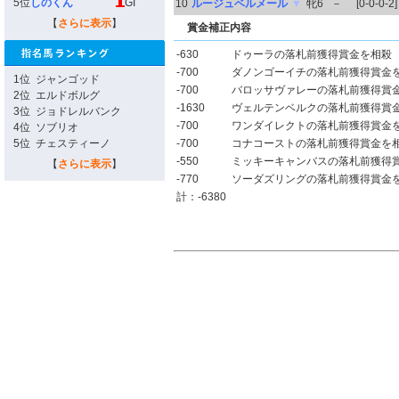
5位
しのくん
GI
10
ルージュベルメール
▼
牝6
－
[0-0-0-2]
【
さらに表示
】
賞金補正内容
-630
ドゥーラの落札前獲得賞金を相殺
-700
ダノンゴーイチの落札前獲得賞金
1位
ジャンゴッド
-700
バロッサヴァレーの落札前獲得賞
2位
エルドボルグ
-1630
ヴェルテンベルクの落札前獲得賞
3位
ジョドレルバンク
-700
ワンダイレクトの落札前獲得賞金
4位
ソブリオ
5位
チェスティーノ
-700
コナコーストの落札前獲得賞金を
-550
ミッキーキャンバスの落札前獲得
【
さらに表示
】
-770
ソーダズリングの落札前獲得賞金
計：-6380