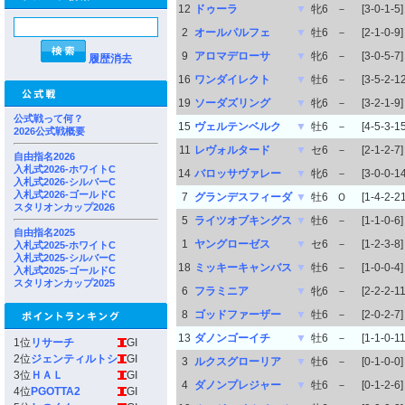
12
ドゥーラ
▼
牝6
－
[3-0-1-5]
2
オールパルフェ
▼
牡6
－
[2-1-0-9]
9
アロマデローサ
▼
牝6
－
[3-0-5-7]
履歴消去
16
ワンダイレクト
▼
牡6
－
[3-5-2-12
19
ソーダズリング
▼
牝6
－
[3-2-1-9]
公式戦って何？
15
ヴェルテンベルク
▼
牡6
－
[4-5-3-15
2026公式戦概要
11
レヴォルタード
▼
セ6
－
[2-1-2-7]
自由指名2026
入札式2026-ホワイトC
14
バロッサヴァレー
▼
牝6
－
[3-0-0-14
入札式2026-シルバーC
入札式2026-ゴールドC
7
グランデスフィーダ
▼
牡6
Ｏ
[1-4-2-21
スタリオンカップ2026
5
ライツオブキングス
▼
牡6
－
[1-1-0-6]
自由指名2025
1
ヤングローゼス
▼
セ6
－
[1-2-3-8]
入札式2025-ホワイトC
入札式2025-シルバーC
18
ミッキーキャンバス
▼
牡6
－
[1-0-0-4]
入札式2025-ゴールドC
スタリオンカップ2025
6
フラミニア
▼
牝6
－
[2-2-2-11
8
ゴッドファーザー
▼
牡6
－
[2-0-2-7]
13
ダノンゴーイチ
▼
牡6
－
[1-1-0-11
1位
リサーチ
GI
2位
ジェンティルトシ
GI
3
ルクスグローリア
▼
牡6
－
[0-1-0-0]
3位
ＨＡＬ
GI
4
ダノンプレジャー
▼
牡6
－
[0-1-2-6]
4位
PGOTTA2
GI