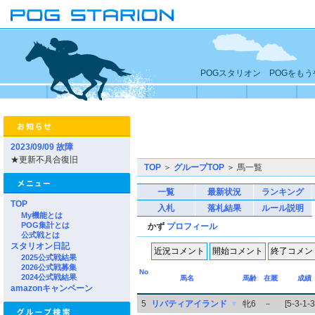
POGスタリオン POGをも
2023/09/09 故障
★更新不具合復旧
TOP
＞
グループTOP
＞ 馬一覧
一覧
最新状況
ランキング
TOP
入札
落札結果
ルール説明
My機能とは
POG集計とは
かず
プロフィール
公式戦とは
スタリオン日記
2025公式戦結果
2026公式戦募集
No
2024公式戦結果
馬名
馬齢
在厩
成績
amazonキャンペーン
5
リバティアイランド
▼
牝6
－
[5-3-1-3