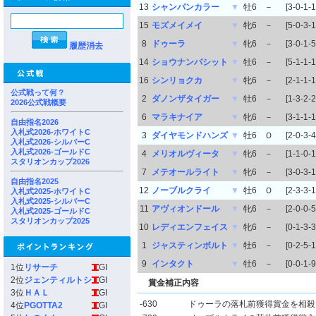
13
シャンパンカラー
▼
牡6
－
[3-0-1-1
15
モズメイメイ
▼
牝6
－
[5-0-3-1
8
ドゥーラ
▼
牝6
－
[3-0-1-5
履歴消去
14
ショウナンバシット
▼
牡6
－
[5-1-1-1
16
シンリョクカ
▼
牝6
－
[2-1-1-1
公式戦って何？
2
ダノンザタイガー
▼
牡6
－
[1-3-2-2
2026公式戦概要
6
マラキナイア
▼
牝6
－
[3-1-1-1
自由指名2026
入札式2026-ホワイトC
3
ダイヤモンドハンズ
▼
牡6
Ｏ
[2-0-3-4
入札式2026-シルバーC
入札式2026-ゴールドC
4
メリオルヴィータ
▼
牝6
－
[1-1-0-1
スタリオンカップ2026
7
メテオールライト
▼
牝6
－
[3-0-3-1
自由指名2025
12
ノーブルクライ
▼
牡6
Ｏ
[2-3-3-1
入札式2025-ホワイトC
入札式2025-シルバーC
11
アヴィオンドール
▼
牝6
－
[2-0-0-5
入札式2025-ゴールドC
スタリオンカップ2025
10
レディエンフェイス
▼
牝6
－
[0-1-3-3
1
ジャスティンボルト
▼
牡6
－
[0-2-5-1
9
インタクト
▼
牡6
－
[0-0-1-9
1位
リサーチ
GI
2位
ジェンティルトシ
GI
賞金補正内容
3位
ＨＡＬ
GI
-630
ドゥーラの落札前獲得賞金を相殺
4位
PGOTTA2
GI