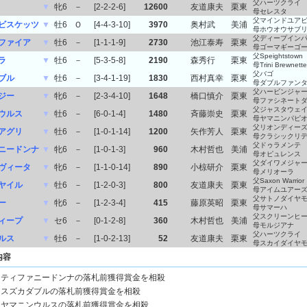
父ハーツクライ
▼
牝6
－
[2-2-2-6]
12600
友道康夫
栗東
母セレスタ
父マインドユア
ビスケッツ
▼
牡6
Ｏ
[4-4-3-10]
3970
奥村武
美浦
母ホウオウサブ
父ディープイン
ファイア
▼
牡6
－
[1-1-1-9]
2730
池江泰寿
栗東
母ゴーマギーゴ
父Speightstown
ラ
▼
牡6
－
[5-3-5-8]
2190
森秀行
栗東
母Trini Brewnette
父バゴ
ブル
▼
牡6
－
[3-4-1-19]
1830
西村真幸
栗東
母ダブルファン
父ハービンジャ
ジー
▼
牝6
－
[2-3-4-10]
1648
橋口慎介
栗東
母ファシネート
父ジャスタウェ
ウルス
▼
牡6
－
[6-0-1-4]
1480
斉藤崇史
栗東
母ヤマニンパピ
父リオンディー
アグリ
▼
牡6
－
[1-0-1-14]
1200
矢作芳人
栗東
母クラシックリ
父ドゥラメンテ
ニードンナ
▼
牝6
－
[1-0-1-3]
960
木村哲也
美浦
母オピュレンス
父ダイワメジャ
ヴィータ
▼
牝6
－
[1-1-0-14]
890
小椋研介
栗東
母メリオーラ
父Saxon Warrior
ヤイル
▼
牡6
－
[1-2-0-3]
800
友道康夫
栗東
母アイムユアー
父サトノダイヤ
ー
▼
牝6
－
[1-2-3-4]
415
藤原英昭
栗東
母サマーハ
父スクリーンヒ
ィープ
▼
セ6
－
[0-1-2-8]
360
木村哲也
美浦
母モルジアナ
父ハーツクライ
ルス
▼
牡6
－
[1-0-2-13]
52
友道康夫
栗東
母スカイダイヤ
内容
ティファニードンナの落札前獲得賞金を相殺
スズカダブルの落札前獲得賞金を相殺
ヤマニンウルスの落札前獲得賞金を相殺