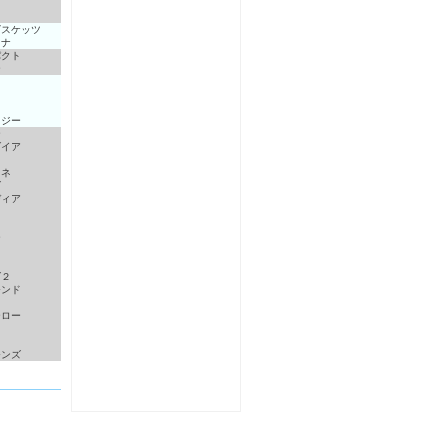
ビスケッツ
リナ
パクト
ー
タジー
ー
ダイア
イ
オネ
ズ
ディア
ー
ズ２
モンド
ーロー
モンズ