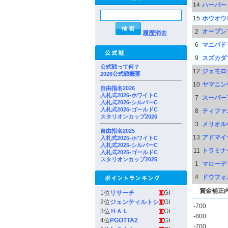
14
ハーパー
15
ホウオウ
2
オープン
履歴消去
6
マニバド
9
スズカダ
公式戦って何？
12
ジェモロ
2026公式戦概要
10
ヤマニン
自由指名2026
入札式2026-ホワイトC
7
スーパー
入札式2026-シルバーC
入札式2026-ゴールドC
8
ティファ
スタリオンカップ2026
3
メリオル
自由指名2025
13
アドマイ
入札式2025-ホワイトC
入札式2025-シルバーC
11
トラミナ
入札式2025-ゴールドC
スタリオンカップ2025
1
マローデ
4
ドウフォ
賞金補正
1位
リサーチ
GI
2位
ジェンティルトシ
GI
-700
3位
ＨＡＬ
GI
-800
4位
PGOTTA2
GI
-700