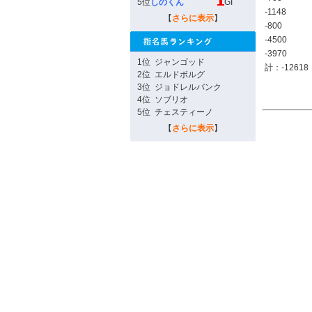
5位
しのくん
GI
-1148
【
さらに表示
】
-800
-4500
-3970
1位
ジャンゴッド
計：-12618
2位
エルドボルグ
3位
ジョドレルバンク
4位
ソブリオ
5位
チェスティーノ
【
さらに表示
】