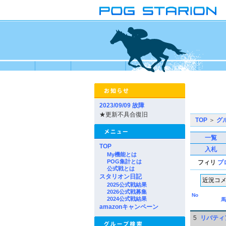
2023/09/09 故障
★更新不具合復旧
TOP
＞
グ
一覧
TOP
入札
My機能とは
POG集計とは
フィリ
プ
公式戦とは
スタリオン日記
2025公式戦結果
2026公式戦募集
No
2024公式戦結果
馬
amazonキャンペーン
5
リバティ