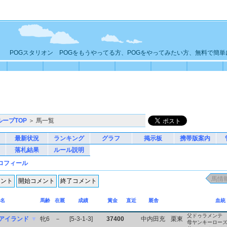
POGスタリオン POGをもうやってる方、POGをやってみたい方、無料で簡
ループTOP
＞ 馬一覧
最新状況
ランキング
グラフ
掲示板
携帯版案内
落札結果
ルール説明
ロフィール
名
馬齢
在厩
成績
賞金
直近
厩舎
血統
父ドゥラメンテ
アイランド
▼
牝6
－
[5-3-1-3]
37400
中内田充
栗東
母ヤンキーロー