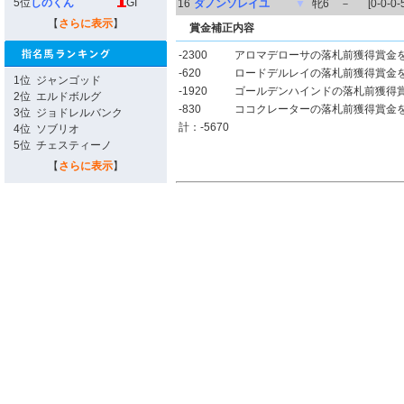
5位
しのくん
GI
16
ダノンソレイユ
▼
牝6
－
[0-0-0-
【
さらに表示
】
賞金補正内容
-2300
アロマデローサの落札前獲得賞金
-620
ロードデルレイの落札前獲得賞金
1位
ジャンゴッド
-1920
ゴールデンハインドの落札前獲得
2位
エルドボルグ
-830
ココクレーターの落札前獲得賞金
3位
ジョドレルバンク
計：-5670
4位
ソブリオ
5位
チェスティーノ
【
さらに表示
】