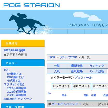
POGスタリオン POGをも
2023/09/09 故障
★更新不具合復旧
TOP
＞
グループTOP
＞ 馬一覧
一覧
最新状況
ランキング
TOP
入札
落札結果
ルール説明
My機能とは
POG集計とは
タイラーダーデン
プロフィール
公式戦とは
スタリオン日記
2025公式戦結果
2026公式戦募集
No
2024公式戦結果
馬名
馬齢
在厩
成績
amazonキャンペーン
18
ゴールデンハインド
▼
牝6
－
[2-2-0-