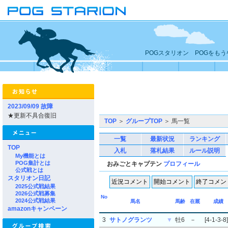
POGスタリオン POGをも
2023/09/09 故障
★更新不具合復旧
TOP
＞
グループTOP
＞ 馬一覧
一覧
最新状況
ランキング
TOP
入札
落札結果
ルール説明
My機能とは
POG集計とは
おみごとキャプテン
プロフィール
公式戦とは
スタリオン日記
2025公式戦結果
2026公式戦募集
No
2024公式戦結果
馬名
馬齢
在厩
成績
amazonキャンペーン
3
サトノグランツ
▼
牡6
－
[4-1-3-8]