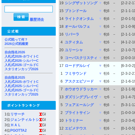
19
シングザットソング
▼
牝6
－
[2-2-2-1
15
ブトンドール
▼
牝6
－
[2-1-1-1
14
ライトクオンタム
▼
牝6
－
[2-0-1-5]
履歴消去
18
オールパルフェ
▼
牡6
－
[2-1-0-9]
16
リバーラ
▼
牝6
－
[2-1-1-1
公式戦って何？
4
ユティタム
▼
牡6
－
[4-1-2-1
2026公式戦概要
20
ユリーシャ
▼
牝6
－
[2-1-0-7]
自由指名2026
入札式2026-ホワイトC
9
コーパスクリスティ
▼
牡6
－
[2-0-0-1
入札式2026-シルバーC
入札式2026-ゴールドC
17
ロードデルレイ
▼
牡6
－
[6-3-0-2]
スタリオンカップ2026
1
フミサウンド
▼
牡6
－
[2-3-2-2
自由指名2025
6
アスクエピソード
▼
牡6
－
[2-1-6-1
入札式2025-ホワイトC
入札式2025-シルバーC
7
ホウオウドラッカー
▼
牡6
－
[2-1-1-9]
入札式2025-ゴールドC
スタリオンカップ2025
13
ダズリングブレイヴ
▼
セ6
－
[3-1-4-7]
5
フェアエールング
▼
牝6
－
[5-3-1-1
2
ブライトサイン
▼
牝6
－
[1-0-0-1
1位
リサーチ
GI
2位
ジェンティルトシ
GI
10
トラミナー
▼
牝6
－
[1-2-3-4]
3位
ＨＡＬ
GI
12
エピメテウス
▼
牡6
－
[0-1-0-5]
4位
PGOTTA2
GI