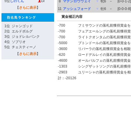
5位
しのくん
GI
8
マテンロウウェイ
▼
牝6
－
[0-0-1-2]
【
さらに表示
】
11
アッシュフォード
▼
牡6
－
[0-0-0-8]
賞金補正内容
-700
フミサウンドの落札前獲得賞金を
1位
ジャンゴッド
2位
エルドボルグ
-700
フェアエールングの落札前獲得賞
3位
ジョドレルバンク
-700
ライトクオンタムの落札前獲得賞
4位
ソブリオ
-5000
ブトンドールの落札前獲得賞金を
5位
チェスティーノ
-3600
リバーラの落札前獲得賞金を相殺
【
さらに表示
】
-620
ロードデルレイの落札前獲得賞金
-4600
オールパルフェの落札前獲得賞金
-1303
シングザットソングの落札前獲得
-2903
ユリーシャの落札前獲得賞金を相
計：-20126