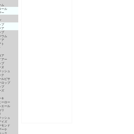
ーム
ロール
ザー
グ
ップ
ジア
ップ
ラウム
イア
アト
r
ロア
イアー
ップ
ーヌ
ラッシュ
ンク
ールピサ
クロップ
ップ
ーズ
ーキ
ヒーロー
シエール
カリ
リ
ラッシュ
デイズ
ヤモンド
ブーケ
ラック