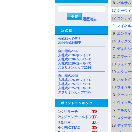
8
バルサム
17
シーウィ
12
コンティ
履歴消去
1
マイネル
9
エンライ
公式戦って何？
14
リックス
2026公式戦概要
7
ディキシ
自由指名2026
入札式2026-ホワイトC
2
スマート
入札式2026-シルバーC
入札式2026-ゴールドC
10
フェアエ
スタリオンカップ2026
19
エクロー
自由指名2025
6
ハットグ
入札式2025-ホワイトC
入札式2025-シルバーC
18
ウインル
入札式2025-ゴールドC
スタリオンカップ2025
3
クールト
4
ウィッチ
5
エルカリ
1位
リサーチ
GI
2位
ジェンティルトシ
GI
11
スターオ
3位
ＨＡＬ
GI
13
ディアマ
4位
PGOTTA2
GI