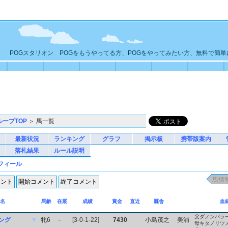
POGスタリオン POGをもうやってる方、POGをやってみたい方、無料で簡
ループTOP
＞ 馬一覧
最新状況
ランキング
グラフ
掲示板
携帯版案内
落札結果
ルール説明
フィール
名
馬齢
在厩
成績
賞金
直近
厩舎
血
父ダノンバラ
ング
▼
牝6
－
[3-0-1-22]
7430
小島茂之
美浦
母キタノリツ