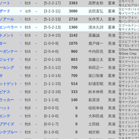
父モーリス
ノート
▼
牡6
－
[5-2-2-17]
3383
高野友和
栗東
母エピセアロ
父ビーチパト
ザード
▼
セ6
－
[3-2-3-11]
3080
吉田直弘
栗東
母メリーウェ
父ドレフォン
ノアール
▼
牡6
－
[5-1-2-13]
2710
矢作芳人
栗東
母パンデリン
父ゴールドシ
エンペラー
▼
牡6
－
[5-5-2-13]
1360
清水久詞
栗東
母マイネテレ
父ゴールドシ
トメント
▼
牡6
－
[1-3-4-15]
1142
斎藤誠
美浦
母リーベスト
父エピファネ
ター
▼
牝6
－
[1-0-0-9]
1070
鹿戸雄一
美浦
母プロレタリ
父Gun Runne
ーガンナー
▼
牡6
－
[2-5-4-6]
960
中内田充
栗東
母Dixie Crisp
父ロードカナ
ジェイナ
▼
牝6
－
[2-0-1-10]
803
加藤公太
栗東
母スマートレ
父ゴールドシ
ールング
▼
牝6
－
[5-3-1-12]
700
和田正一
美浦
母マイネポリ
父エイシンフ
サ
▼
牝6
－
[1-1-0-14]
700
坂口智康
栗東
母クラリスピ
父ヴィクトワ
ットゲット
▼
牡6
－
[1-1-1-15]
514
杉浦宏昭
美浦
母サイレント
父ゴールドシ
ピナス
▼
牝6
－
[2-2-3-18]
333
鈴木伸尋
美浦
母イクスキュ
父ドレフォン
ラッカー
▼
牡6
－
[1-1-1-6]
140
萩原清
美浦
母マーブルケ
父スクリーン
ハット
▼
牝6
－
[0-0-0-5]
0
稲垣幸雄
美浦
母マイネソル
父エイシンヒ
エンテ
▼
牡6
－
[0-1-0-6]
0
大和田成
美浦
母ミスパスカ
父エイシンフ
ブデイズ
▼
牝6
－
[0-0-1-7]
0
土田稔
美浦
母イノセント
父サトノダイ
ンテブルー
▼
牡6
－
[0-1-0-6]
0
相沢郁
美浦
母ヴィーヴァ
父キタサンブ