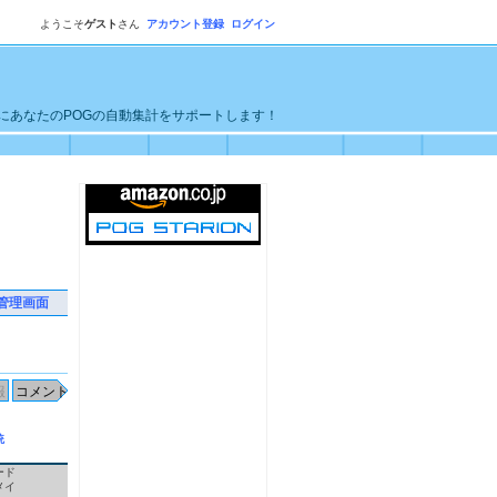
ようこそ
ゲスト
さん
アカウント登録
ログイン
単にあなたのPOGの自動集計をサポートします！
管理画面
統
ード
メイ