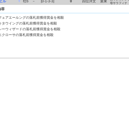
ヒル
▼
牡6
－
[0-1-3-3]
0
四位洋文
栗東
母サラフィナ
内容
フェアエールングの落札前獲得賞金を相殺
キタウイングの落札前獲得賞金を相殺
シーウィザードの落札前獲得賞金を相殺
エクローサの落札前獲得賞金を相殺