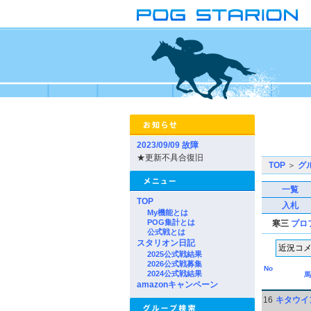
2023/09/09 故障
★更新不具合復旧
TOP
＞
グ
一覧
TOP
入札
My機能とは
POG集計とは
寒三
プロ
公式戦とは
スタリオン日記
2025公式戦結果
2026公式戦募集
No
2024公式戦結果
馬
amazonキャンペーン
16
キタウイ