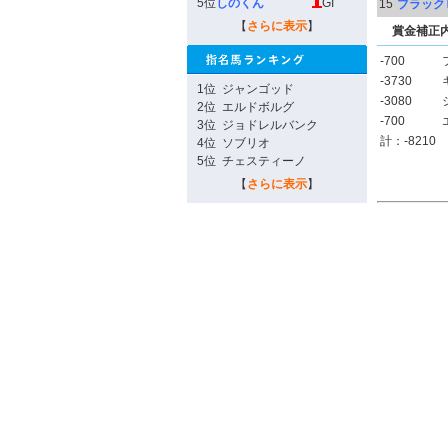
5位
しのくん
GI
15
ブラック
【
さらに表示
】
賞金補正
-700
-3730
1位
ジャンゴッド
-3080
2位
エルドボルグ
-700
3位
ジョドレルバンク
計：-8210
4位
ソブリオ
5位
チェスティーノ
【
さらに表示
】