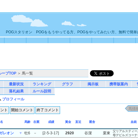
POGスタリオン POGをもうやってる方、POGをやってみたい方、無料で簡
ループTOP
＞ 馬一覧
最新状況
ランキング
グラフ
掲示板
携帯版案内
落札結果
ルール説明
ム
プロフィール
名
馬齢
在厩
成績
賞金
直近
厩舎
血統
父リアルスティー
ガレオン
▼
牡6
－
[2-5-3-17]
2920
谷潔
栗東
母デビルズコーナ