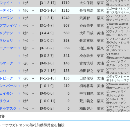
父ジャスタウェイ
ジャイト
▼
牝6
－
[3-1-3-17]
1710
大久保龍
栗東
母ココシュニック
父ゴールドシップ
ーティン
▼
牡6
－
[3-2-3-10]
1310
長谷川浩
栗東
母コスモマイルー
父ハーツクライ
ィーワン
▼
牝6
－
[1-1-2-1]
1240
武英智
栗東
母ディヴィナプレ
父Saxon Warrior
グブレイヴ
▼
セ6
－
[3-1-4-7]
907
斉藤崇史
栗東
母リリーズキャン
父ヴィクトワール
ャプテン
▼
牡6
－
[3-4-4-9]
580
大和田成
美浦
母レッドルンバ
父マインドユアビ
マシェリ
▼
牝6
－
[0-1-0-5]
358
牧浦充徳
栗東
母ヴゼットジョリ
父マクフィ
ーアーマー
▼
牡6
－
[0-1-0-2]
358
池江泰寿
栗東
母リボンフラワー
父Frosted
▼
牝6
－
[0-0-2-7]
341
松永幹夫
栗東
母Heavenly Rom
父ハーツクライ
ルマーク
▼
セ6
－
[0-0-1-8]
140
古賀慎明
美浦
母クルージンミジ
父ラブリーデイ
レハ
▼
牝6
－
[0-2-1-16]
135
梅田智之
栗東
母マルヨシロワイ
父ダイワメジャー
トピーク
▼
セ6
－
[4-1-2-18]
130
田島俊明
美浦
母トレジャーステ
父Saxon Warrior
シュパール
▼
牝6
－
[1-0-1-9]
110
柄崎将寿
美浦
母ホームカミング
父ハーツクライ
ェイモン
▼
牝6
－
[0-0-0-5]
0
中竹和也
栗東
母ルシュクル
父シルバーステー
リウス
▼
牡6
－
[1-0-0-11]
0
荒川義之
栗東
母ナムラアピア
父ディープインパ
ドゥアスク
▼
牝6
－
[0-0-0-2]
0
梅田智之
栗東
母ワッツダチャン
内容
トーホウガレオンの落札前獲得賞金を相殺