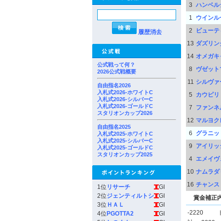
3
ハンベル
1
ウインル
2
ビューテ
履歴消去
13
ダズリン
14
オメガキ
公式戦って何？
8
ヴゼット
2026公式戦概要
11
シルヴァ
自由指名2026
入札式2026-ホワイトC
5
カウピリ
入札式2026-シルバーC
入札式2026-ゴールドC
7
ファンネ
スタリオンカップ2026
12
マルヨク
自由指名2025
6
グラニッ
入札式2025-ホワイトC
入札式2025-シルバーC
9
アイリッ
入札式2025-ゴールドC
スタリオンカップ2025
4
エメイヴ
10
ナムラダ
16
チャンス
1位
リサーチ
GI
2位
ジェンティルトシ
GI
賞金補正
3位
ＨＡＬ
GI
-2220
4位
PGOTTA2
GI