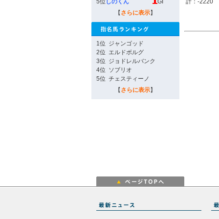
5位
しのくん
GI
計：-2220
【
さらに表示
】
1位
ジャンゴッド
2位
エルドボルグ
3位
ジョドレルバンク
4位
ソブリオ
5位
チェスティーノ
【
さらに表示
】