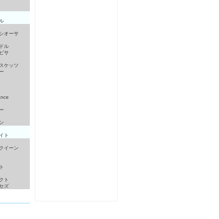
ル
シオーサ
ドル
ピサ
スケッツ
ー
ance
ー
ン
イト
クイーン
ト
クト
セズ