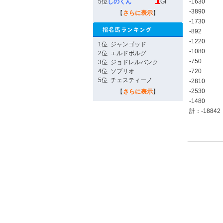
5位
しのくん
GI
-1630
-3890
【
さらに表示
】
-1730
-892
-1220
1位
ジャンゴッド
-1080
2位
エルドボルグ
-750
3位
ジョドレルバンク
4位
ソブリオ
-720
5位
チェスティーノ
-2810
-2530
【
さらに表示
】
-1480
計：-18842