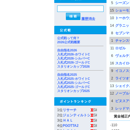
5
シーズン
15
ショーモ
10
トーホウ
履歴消去
14
グラニッ
8
セブンマ
公式戦って何？
1
チャンス
2026公式戦概要
11
ロゼル
自由指名2026
入札式2026-ホワイトC
6
ヴェルテ
入札式2026-シルバーC
入札式2026-ゴールドC
16
スカイロ
スタリオンカップ2026
9
イコノス
自由指名2025
2
ライツオ
入札式2025-ホワイトC
入札式2025-シルバーC
13
シェイク
入札式2025-ゴールドC
スタリオンカップ2025
12
ノーブル
4
ピヌスア
3
レッドマ
1位
リサーチ
GI
2位
ジェンティルトシ
GI
賞金補正
3位
ＨＡＬ
GI
-110
4位
PGOTTA2
GI