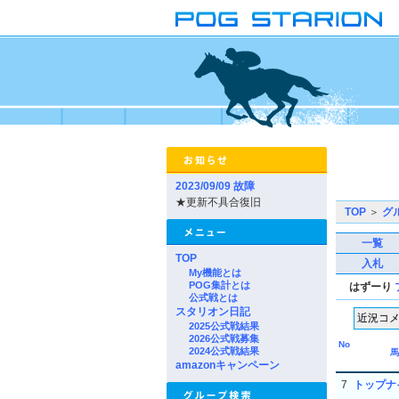
2023/09/09 故障
★更新不具合復旧
TOP
＞
グ
一覧
TOP
入札
My機能とは
POG集計とは
はずーり
公式戦とは
スタリオン日記
2025公式戦結果
2026公式戦募集
No
2024公式戦結果
馬
amazonキャンペーン
7
トップナ