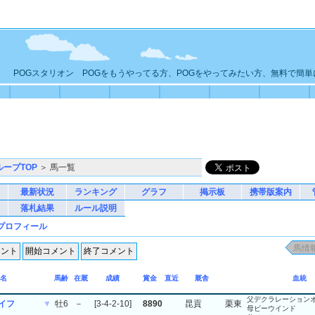
POGスタリオン POGをもうやってる方、POGをやってみたい方、無料で簡
ループTOP
＞ 馬一覧
最新状況
ランキング
グラフ
掲示板
携帯版案内
落札結果
ルール説明
プロフィール
名
馬齢
在厩
成績
賞金
直近
厩舎
血統
父デクラレーション
イフ
▼
牡6
－
[3-4-2-10]
8890
昆貢
栗東
母ビーウインド