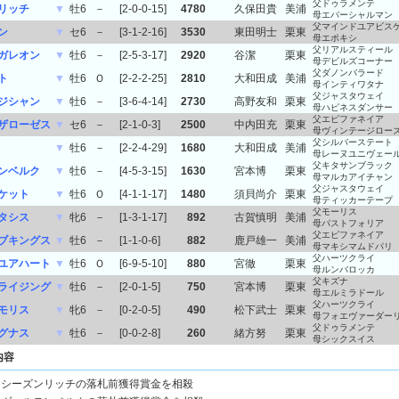
父ドゥラメンテ
リッチ
▼
牡6
－
[2-0-0-15]
4780
久保田貴
美浦
母エバーシャルマン
父マインドユアビス
ン
▼
セ6
－
[3-1-2-16]
3530
東田明士
栗東
母エポキシ
父リアルスティール
ガレオン
▼
牡6
－
[2-5-3-17]
2920
谷潔
栗東
母デビルズコーナー
父ダノンバラード
ト
▼
牡6
Ｏ
[2-2-2-25]
2810
大和田成
美浦
母インティワタナ
父ジャスタウェイ
ジシャン
▼
牡6
－
[3-6-4-14]
2730
高野友和
栗東
母ハピネスダンサー
父エピファネイア
ザローゼス
▼
セ6
－
[2-1-0-3]
2500
中内田充
栗東
母ヴィンテージロー
父シルバーステート
▼
牡6
－
[2-2-4-29]
1680
大和田成
美浦
母レーヌユニヴェー
父キタサンブラック
ンベルク
▼
牡6
－
[4-5-3-15]
1630
宮本博
栗東
母マルカアイチャン
父ジャスタウェイ
ケット
▼
牡6
Ｏ
[4-1-1-17]
1480
須貝尚介
栗東
母ティッカーテープ
父モーリス
タシス
▼
牝6
－
[1-3-1-17]
892
古賀慎明
美浦
母パストフォリア
父エピファネイア
ブキングス
▼
牡6
－
[1-1-0-6]
882
鹿戸雄一
美浦
母マキシマムドパリ
父ハーツクライ
ユアハート
▼
牡6
Ｏ
[6-9-5-10]
880
宮徹
栗東
母ルンバロッカ
父キズナ
ライジング
▼
牡6
－
[2-0-1-5]
750
宮本博
栗東
母エルミラドール
父ハーツクライ
モリス
▼
牝6
－
[0-2-0-5]
490
松下武士
栗東
母フォエヴァーダー
父ドゥラメンテ
グナス
▼
牡6
－
[0-0-2-8]
260
緒方努
栗東
母シックスイス
内容
シーズンリッチの落札前獲得賞金を相殺