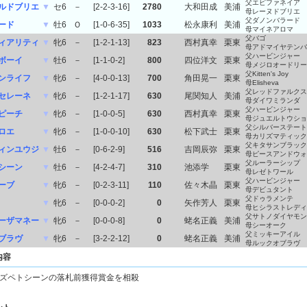
父エピファネイア
ルドブリエ
▼
セ6
－
[2-2-3-16]
2780
大和田成
美浦
母レーヌドブリエ
父ダノンバラード
ード
▼
牡6
Ｏ
[1-0-6-35]
1033
松永康利
美浦
母マイネアロマ
父バゴ
ィアリティ
▼
牝6
－
[1-2-1-13]
823
西村真幸
栗東
母アドマイヤテンバ
父ハービンジャー
ボーイ
▼
牡6
－
[1-1-0-2]
800
四位洋文
栗東
母メジロオードリー
父Kitten's Joy
ンライフ
▼
牝6
－
[4-0-0-13]
700
角田晃一
栗東
母Elisheva
父レッドファルクス
セレーネ
▼
牝6
－
[1-2-1-17]
630
尾関知人
美浦
母ダイワミランダ
父ハービンジャー
ピーチ
▼
牝6
－
[1-0-0-5]
630
西村真幸
栗東
母ジュエルトウショ
父シルバーステート
ロエ
▼
牝6
－
[1-0-0-10]
630
松下武士
栗東
母カリズマティック
父キタサンブラック
ィンユウジ
▼
牡6
－
[0-6-2-9]
516
吉岡辰弥
栗東
母ピースアンドウォ
父ルーラーシップ
シーン
▼
牡6
－
[4-2-4-7]
310
池添学
栗東
母レゼトワール
父ハービンジャー
ーブ
▼
牝6
－
[0-2-3-11]
110
佐々木晶
栗東
母デビュタント
父ドゥラメンテ
▼
牝6
－
[0-0-0-2]
0
矢作芳人
栗東
母ヒシラストレディ
父サトノダイヤモン
ーザマネー
▼
牝6
－
[0-0-0-8]
0
蛯名正義
美浦
母シーオーク
父ミッキーアイル
ブラヴ
▼
牝6
－
[3-2-2-12]
0
蛯名正義
美浦
母ルックオブラヴ
内容
ズペトシーンの落札前獲得賞金を相殺