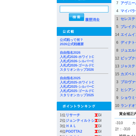
7
アヴニー
4
マイバラ
1
セレステ
履歴消去
5
ブレイク
14
エイムイ
公式戦って何？
6
ディナト
2026公式戦概要
8
ジュエル
自由指名2026
入札式2026-ホワイトC
12
ビップク
入札式2026-シルバーC
入札式2026-ゴールドC
13
ジャステ
スタリオンカップ2026
15
カズペト
自由指名2025
3
プロヴァ
入札式2025-ホワイトC
入札式2025-シルバーC
2
ヒシアン
入札式2025-ゴールドC
スタリオンカップ2025
9
ショウミ
10
ランドオ
賞金補正
1位
リサーチ
GI
2位
ジェンティルトシ
GI
-310
カ
3位
ＨＡＬ
GI
計：-310
4位
PGOTTA2
GI