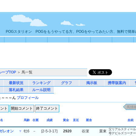
POGスタリオン POGをもうやってる方、POGをやってみたい方、無料で簡
ループTOP
＞ 馬一覧
最新状況
ランキング
グラフ
掲示板
携帯版案内
落札結果
ルール説明
ょ～～～ん
プロフィール
名
馬齢
在厩
成績
賞金
直近
厩舎
血統
父リアルスティール
ガレオン
▼
牡6
－
[2-5-3-17]
2920
谷潔
栗東
母デビルズコーナー