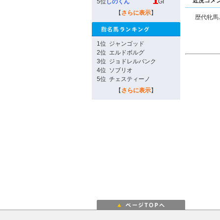
近況コメ
5位
しのくん
GI
【
さらに表示
】
歴代牝馬
1位
ジャンゴッド
2位
エルドボルグ
3位
ジョドレルバンク
4位
ソブリオ
5位
チェスティーノ
【
さらに表示
】