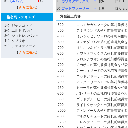
5位
しのくん
GI
6
カワキタマックス
▼
牝6
－
[2-0-1-1
【
さらに表示
】
10
ゴッドファーザー
▼
牡6
－
[2-0-2-7
賞金補正内容
-520
コスモサガルマータの落札前獲得
1位
ジャンゴッド
2位
エルドボルグ
-700
フミサウンドの落札前獲得賞金を
3位
ジョドレルバンク
-700
ミシシッピテソーロの落札前獲得
4位
ソブリオ
-800
スズカダブルの落札前獲得賞金を
5位
チェスティーノ
-700
オリオンネビュラの落札前獲得賞
【
さらに表示
】
-700
カワキタマックスの落札前獲得賞
-700
フロムナウオンの落札前獲得賞金
-700
チカポコの落札前獲得賞金を相殺
-700
シーウィザードの落札前獲得賞金
-700
ゴッドファーザーの落札前獲得賞
-700
アスクドリームモアの落札前獲得
-630
ドゥーラの落札前獲得賞金を相殺
-700
バレリーナの落札前獲得賞金を相
-630
ゴッドブルービーの落札前獲得賞
-700
ライトクオンタムの落札前獲得賞
-5000
ブトンドールの落札前獲得賞金を
-700
パルクリチュードの落札前獲得賞
-1730
コレペティトールの落札前獲得賞
-550
ミッキーキャンバスの落札前獲得