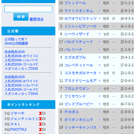
16
ブトンドール
▼
牝6
－
[2-1-1-1
15
ライトクオンタム
▼
牝6
－
[2-0-1-5
20
ホウオウビスケッツ
▼
牡6
Ｏ
[4-4-3-1
履歴消去
3
ミシシッピテソーロ
▼
牝6
－
[4-1-0-1
9
シーウィザード
▼
セ6
－
[3-2-3-1
公式戦って何？
17
パルクリチュード
▼
牝6
－
[3-5-2-1
2026公式戦概要
13
バレリーナ
▼
牝6
－
[1-1-0-7
自由指名2026
入札式2026-ホワイトC
4
スズカダブル
▼
牡6
－
[3-4-1-1
入札式2026-シルバーC
入札式2026-ゴールドC
18
コレペティトール
▼
セ6
－
[7-0-2-1
スタリオンカップ2026
1
コスモサガルマータ
▼
セ6
Ｏ
[3-1-0-1
自由指名2025
11
アスクドリームモア
▼
牡6
－
[2-0-4-1
入札式2025-ホワイトC
入札式2025-シルバーC
7
フロムナウオン
▼
セ6
－
[2-2-4-1
入札式2025-ゴールドC
スタリオンカップ2025
2
フミサウンド
▼
牡6
－
[2-3-2-2
14
ゴッドブルービー
▼
牡6
－
[4-7-0-1
8
チカポコ
▼
牝6
－
[1-0-0-1
1位
リサーチ
GI
2位
ジェンティルトシ
GI
5
オリオンネビュラ
▼
牡6
－
[1-0-0-4
3位
ＨＡＬ
GI
19
ミッキーキャンバス
▼
牡6
－
[1-0-0-4
4位
PGOTTA2
GI