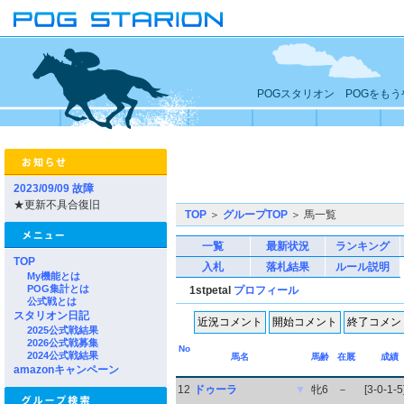
POGスタリオン POGをも
2023/09/09 故障
★更新不具合復旧
TOP
＞
グループTOP
＞ 馬一覧
一覧
最新状況
ランキング
TOP
入札
落札結果
ルール説明
My機能とは
POG集計とは
1stpetal
プロフィール
公式戦とは
スタリオン日記
2025公式戦結果
2026公式戦募集
No
2024公式戦結果
馬名
馬齢
在厩
成績
amazonキャンペーン
12
ドゥーラ
▼
牝6
－
[3-0-1-5