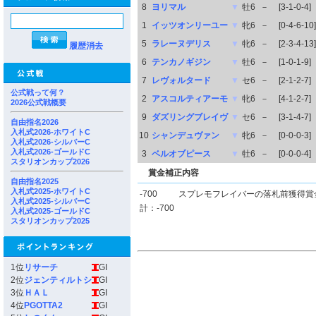
8
ヨリマル
▼
牡6
－
[3-1-0-4]
1
イッツオンリーユー
▼
牝6
－
[0-4-6-10]
5
ラレーヌデリス
▼
牝6
－
[2-3-4-13]
履歴消去
6
テンカノギジン
▼
牡6
－
[1-0-1-9]
7
レヴォルタード
▼
セ6
－
[2-1-2-7]
公式戦って何？
2
アスコルティアーモ
▼
牝6
－
[4-1-2-7]
2026公式戦概要
9
ダズリングブレイヴ
▼
セ6
－
[3-1-4-7]
自由指名2026
入札式2026-ホワイトC
10
シャンデュヴァン
▼
牝6
－
[0-0-0-3]
入札式2026-シルバーC
入札式2026-ゴールドC
3
ベルオブピース
▼
牡6
－
[0-0-0-4]
スタリオンカップ2026
賞金補正内容
自由指名2025
入札式2025-ホワイトC
-700
スプレモフレイバーの落札前獲得賞
入札式2025-シルバーC
計：-700
入札式2025-ゴールドC
スタリオンカップ2025
1位
リサーチ
GI
2位
ジェンティルトシ
GI
3位
ＨＡＬ
GI
4位
PGOTTA2
GI