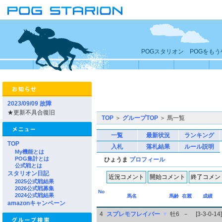
POGスタリオン POGをも
2023/09/09 故障
★更新不具合復旧
TOP
＞
グループTOP
＞ 馬一覧
一覧
最新状況
ランキング
TOP
入札
落札結果
ルール説明
My機能とは
POG集計とは
ひょうま
プロフィール
公式戦とは
スタリオン日記
2025公式戦結果
2026公式戦募集
No
2024公式戦結果
馬名
馬齢
在厩
成績
amazonキャンペーン
4
スプレモフレイバー
▼
牡6
－
[3-3-0-14]