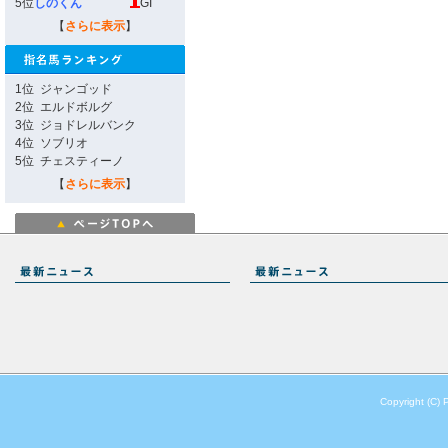
5位
しのくん
GI
【
さらに表示
】
1位
ジャンゴッド
2位
エルドボルグ
3位
ジョドレルバンク
4位
ソブリオ
5位
チェスティーノ
【
さらに表示
】
Copyright (C) 