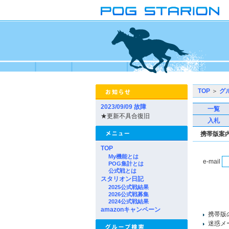
TOP
＞
グ
2023/09/09 故障
一覧
★更新不具合復旧
入札
携帯版案
TOP
My機能とは
e-mail
POG集計とは
公式戦とは
スタリオン日記
2025公式戦結果
2026公式戦募集
2024公式戦結果
amazonキャンペーン
携帯版
迷惑メー