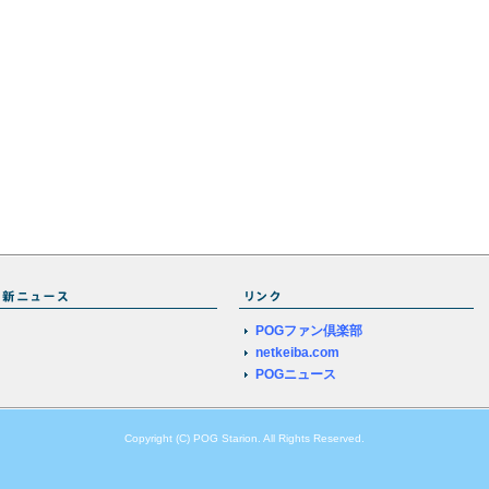
POGファン倶楽部
netkeiba.com
POGニュース
Copyright (C) POG Starion. All Rights Reserved.