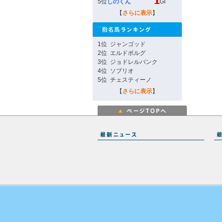
5位
しのくん
GI
【
さらに表示
】
1位
ジャンゴッド
2位
エルドボルグ
3位
ジョドレルバンク
4位
ソブリオ
5位
チェスティーノ
【
さらに表示
】