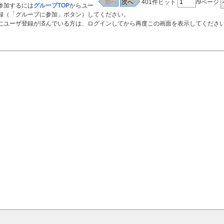
401件ヒット
/9ページ
参加するには
グループTOP
からユー
録（「グループに参加」ボタン）してください。
ーザ登録が済んでいる方は、ログインしてから再度この画面を表示してくださ