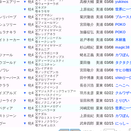
ターエアリー
▼
牝4
高柳大輔
栗東
03/08
yukinos
母ウォーターラボ
父キズナ
▼
牡4
上原佑紀
美浦
03/08
世界に一
母キラモサ
父マクマホン
ンリバーブ
▼
牝4
菊沢隆徳
美浦
03/08
ブルース
母トーセンベニザクラ
父フィエールマン
シュツリー
▼
牝4
宮田敬介
美浦
03/08
POKO
母ピースエンブレム
父アドマイヤマーズ
ュラナキラ
▼
牝4
加藤征弘
美浦
03/08
POKO
母レッドアネラ
父ファインニードル
イトトーカー
▼
牡4
岩戸孝樹
美浦
03/08
木林進
母トークショウ
父アドマイヤマーズ
▼
牝4
杉山晴紀
栗東
03/08
magic38
母タムニア
父イスラボニータ
ツァール
▼
牝4
蛯名正義
美浦
03/08
カワぽん
母プレミアステップス
父ディーマジェスティ
ウゴールド
▼
牡4
栗田徹
美浦
03/08
タクタク
母クニコチャン
父レイデオロ
ソワレ
▼
牝4
宮田敬介
美浦
03/08
サヒロ牧
母ノッテビアンカ
父エピファネイア
キリーバース
▼
牝4
田中博康
美浦
03/01
shin@一
母グロリアーナ
父アドマイヤマーズ
クララ
▼
牝4
長谷川浩
栗東
03/01
こへこへ
母サンクイーン２
父マジェスティックウォリアー
イズアルズ
▼
セ4
羽月友彦
栗東
02/22
クルワザ
母オーパスクイーン
父ゴールドアクター
リーライク
▼
牝4
笹田和秀
栗東
02/15
とりぴい
母ヒノクニノオンナ
父ミスターメロディ
ペディア
▼
牡4
河嶋宏樹
栗東
02/15
世界に一
母ウンベラータ
父ナダル
ストジーン
▼
牝4
上原佑紀
美浦
02/15
カワぽん
母プロミストリープ
父サトノクラウン
ヴー
▼
牝4
武幸四郎
栗東
02/15
にっし～
母アルギュロス