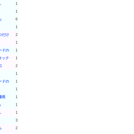
L
1
1
ら
6
1
つだけ
2
1
ードの
1
タック
1
口
2
1
ードの
1
1
場長
1
ら
1
L
1
3
ら
2