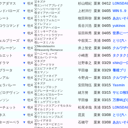
父キズナ
クアダマス
▼
牡4
杉山晴紀
栗東
04/12
LONSDA
母エンパイアブレイク
父ヘンリーバローズ
ンドバローズ
▼
牡4
上村洋行
栗東
04/05
WIN５.９
母ダイアナバローズ
父ミッキーアイル
シート
▼
牡4
牧田和弥
栗東
04/05
あおいそ
母ラカリフォルニー
父ドレフォン
ロウコマンド
▼
牡4
長谷川浩
栗東
04/05
yukinos
母ダイアナヘイロー
父ミッキーアイル
▼
牝4
笹田和秀
栗東
04/05
世界に一
母スウィートラヴァー
父エピファネイア
ェルブリーズ
▼
牝4
中舘英二
美浦
04/05
とりぴい
母レーヌミノル
父Mendelssohn
プレーゲン
▼
牡4
井上智史
栗東
04/05
クルワザ
母Heavenly Romance
父ヘニーヒューズ
ルエット
▼
牝4
小崎憲
栗東
04/05
タクタク
母エルパンドール
父キズナ
ドラマ
▼
牝4
辻野泰之
栗東
03/29
shin@一
母シアードラマ
父エピファネイア
ブラータ
▼
牡4
平田修
栗東
03/29
養殖ブリ
母エマノン
父エピファネイア
レアル
▼
牡4
今野貞一
栗東
03/15
クルワザ
母アイアムカミノマゴ
父キズナ
ェラバレー
▼
牡4
安田翔伍
栗東
03/15
Yasmin
母キャンプロック
父グレーターロンドン
ピロデヴィン
▼
牡4
緒方努
栗東
03/15
サヒロ牧
母ニホンピロルーラー
父ジャスタウェイ
ンソン
▼
牡4
平田修
栗東
03/15
万券Mば
母ミュゲプリンセス
父ブリックスアンドモルタル
ーチェット
▼
牝4
松尾卓哉
美浦
03/15
LONSDA
母イルミナント
父スワーヴリチャード
ネス
▼
牡4
昆貢
栗東
03/08
とりぴい
母リトルシャンブルズ
父レイデオロ
ターガーベラ
▼
牝4
石橋守
栗東
03/08
あおいそ
母ウォーターピオニー
父サートゥルナーリア