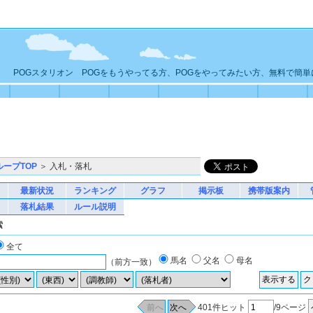
POGスタリオン POGをもうやってる方、POGをやってみたい方、無料で簡
ループTOP
＞ 入札・落札
最新状況
ランキング
グラフ
掲示板
携帯版案内
落札結果
ルール説明
索
全て
馬名
父名
母名
（前方一致）
401件ヒット
/9ページ