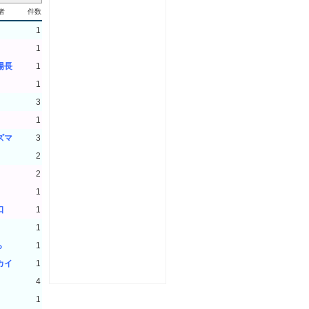
者
件数
1
1
場長
1
1
3
1
ズマ
3
2
2
1
口
1
1
ら
1
カイ
1
4
1