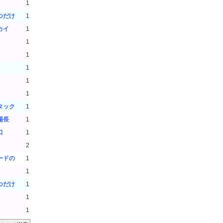
1
つだけ
1
カイ
1
1
1
1
1
1
タック
1
場長
1
口
1
2
ードの
1
1
つだけ
1
1
1