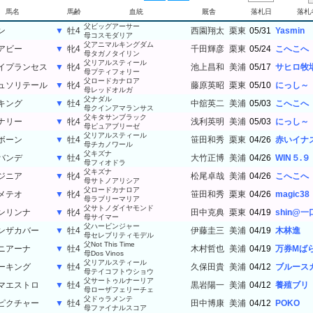
馬名
馬齢
血統
厩舎
落札日
落札
父ビッグアーサー
ン
▼
牡4
西園翔太
栗東
05/31
Yasmin
母コスモダリア
父アニマルキングダム
アビー
▼
牝4
千田輝彦
栗東
05/24
こへこへ
母タガノタイリン
父リアルスティール
イプランセス
▼
牝4
池上昌和
美浦
05/17
サヒロ牧
母プティフォリー
父ロードカナロア
ュソリテール
▼
牝4
藤原英昭
栗東
05/10
にっし～
母レッドオルガ
父ナダル
キング
▼
牡4
中舘英二
美浦
05/03
こへこへ
母クインアマランサス
父キタサンブラック
ナリー
▼
牝4
浅利英明
美浦
05/03
にっし～
母ピュアブリーゼ
父リアルスティール
ボーン
▼
牡4
笹田和秀
栗東
04/26
赤いイナ
母チカノワール
父キズナ
バンデ
▼
牡4
大竹正博
美浦
04/26
WIN５.９
母フィオドラ
父キズナ
ジニア
▼
牝4
松尾卓哉
美浦
04/26
こへこへ
母サトノアリシア
父ロードカナロア
メテオ
▼
牝4
笹田和秀
栗東
04/26
magic38
母ラブリーマリア
父サトノダイヤモンド
ンリンナ
▼
牝4
田中克典
栗東
04/19
shin@一
母サイマー
父ハービンジャー
ンザカバー
▼
牡4
伊藤圭三
美浦
04/19
木林進
母セレブリティモデル
父Not This Time
ニアーナ
▼
牡4
木村哲也
美浦
04/19
万券Mば
母Dos Vinos
父リアルスティール
ーキング
▼
牡4
久保田貴
美浦
04/12
ブルース
母テイコフトウショウ
父サートゥルナーリア
マエストロ
▼
牡4
黒岩陽一
美浦
04/12
養殖ブリ
母ローザフェリーチェ
父ドゥラメンテ
ピクチャー
▼
牡4
田中博康
美浦
04/12
POKO
母ファイナルスコア