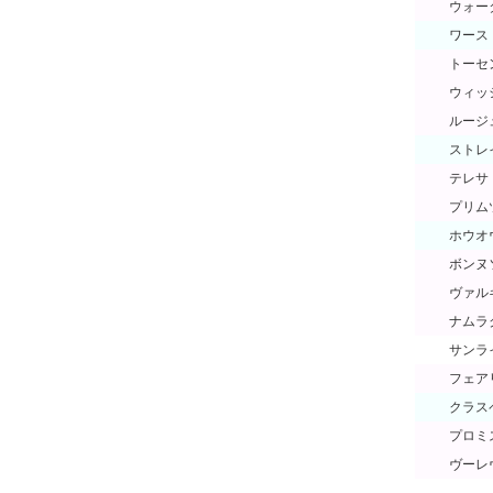
ウォー
ワース
トーセ
ウィッ
ルージ
ストレ
テレサ
プリム
ホウオ
ボンヌ
ヴァル
ナムラ
サンラ
フェア
クラス
プロミ
ヴーレ