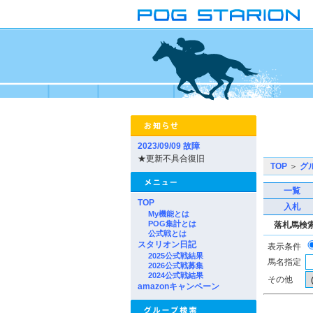
2023/09/09 故障
★更新不具合復旧
TOP
＞
グ
一覧
TOP
入札
My機能とは
POG集計とは
落札馬検
公式戦とは
スタリオン日記
表示条件
2025公式戦結果
馬名指定
2026公式戦募集
2024公式戦結果
その他
amazonキャンペーン