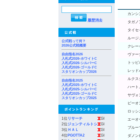
カンシ
履歴消去
タガノ
タイセ
ルージ
公式戦って何？
2026公式戦概要
クレー
自由指名2026
ヴァー
入札式2026-ホワイトC
トッピ
入札式2026-シルバーC
入札式2026-ゴールドC
レッド
スタリオンカップ2026
ルクス
自由指名2025
入札式2025-ホワイトC
ハート
入札式2025-シルバーC
入札式2025-ゴールドC
サヴォ
スタリオンカップ2025
ビーオ
ロッシ
1位
リサーチ
GI
エーオ
2位
ジェンティルトシ
GI
ブルー
3位
ＨＡＬ
GI
4位
PGOTTA2
GI
ダノン