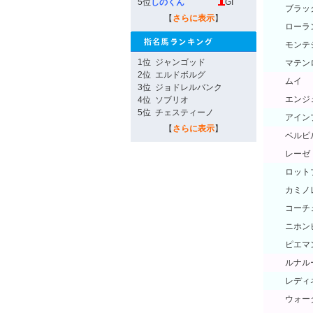
5位
しのくん
GI
ブラッ
【
さらに表示
】
ローラ
モンテ
1位
ジャンゴッド
マテン
2位
エルドボルグ
ムイ
3位
ジョドレルバンク
エンジ
4位
ソブリオ
5位
チェスティーノ
アイン
【
さらに表示
】
ベルピ
レーゼ
ロット
カミノ
コーチ
ニホン
ピエマ
ルナル
レディ
ウォー