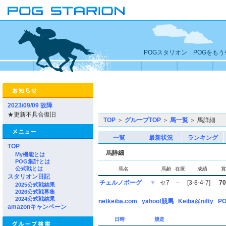
POGスタリオン POGをも
2023/09/09 故障
★更新不具合復旧
TOP
＞
グループTOP
＞
馬一覧
＞ 馬詳細
一覧
最新状況
ランキング
TOP
馬詳細
My機能とは
POG集計とは
公式戦とは
馬名
馬齢
在厩
成績
賞
スタリオン日記
チェルノボーグ
▼
セ7
－
[3-8-4-7]
70
2025公式戦結果
2026公式戦募集
2024公式戦結果
netkeiba.com
yahoo!競馬
Keiba@nifty
PO
amazonキャンペーン
日時
競走