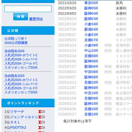
2021/10/10
東京05R
新馬
2022/03/20
阪神05R
未勝利
2022/04/02
阪神04R
未勝利
2022/06/19
阪神03R
未勝利
履歴消去
2022/07/10
小倉04R
未勝利
2022/07/30
新潟04R
未勝利
2022/08/27
小倉03R
未勝利
公式戦って何？
2023/05/20
京都07R
５００万
2026公式戦概要
2024/01/14
小倉09R
特別
玄海特別
2024/12/14
中山10R
特別
霞ヶ浦特
自由指名2026
入札式2026-ホワイトC
2025/02/10
京都08R
１０００
入札式2026-シルバーC
2025/04/05
阪神08R
１０００
入札式2026-ゴールドC
2025/07/27
新潟06R
特別
豊栄特別
スタリオンカップ2026
2025/08/03
中京08R
特別
納屋橋特
自由指名2025
2025/09/27
阪神08R
１０００
入札式2025-ホワイトC
2025/10/13
京都10R
特別
堀川特別
入札式2025-シルバーC
2025/12/07
阪神08R
１０００
入札式2025-ゴールドC
スタリオンカップ2025
2025/12/21
中京10R
特別
名古屋日
2026/01/05
京都09R
特別
逢坂山特
2026/03/14
阪神10R
特別
難波ステ
2026/04/26
京都10R
特別
センテニ
1位
リサーチ
GI
2026/05/17
京都10R
特別
錦ステー
2位
ジェンティルトシ
GI
集計対象外は薄字
3位
ＨＡＬ
GI
4位
PGOTTA2
GI