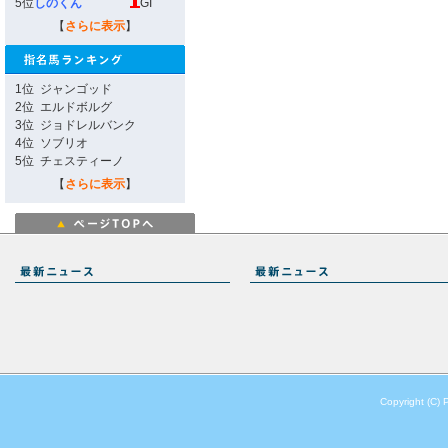
5位
しのくん
GI
【
さらに表示
】
1位
ジャンゴッド
2位
エルドボルグ
3位
ジョドレルバンク
4位
ソブリオ
5位
チェスティーノ
【
さらに表示
】
Copyright (C) 