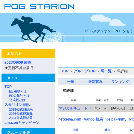
POGスタリオン POGをも
2023/09/09 故障
★更新不具合復旧
TOP
＞
グループTOP
＞
馬一覧
＞ 馬詳細
一覧
最新状況
ランキング
TOP
馬詳細
My機能とは
POG集計とは
公式戦とは
馬名
馬齢
在厩
成績
賞
スタリオン日記
マジカルキュート
▼
牝7
－
[0-0-0-1]
11
2025公式戦結果
2026公式戦募集
2024公式戦結果
netkeiba.com
yahoo!競馬
Keiba@nifty
PO
amazonキャンペーン
日時
競走
レ