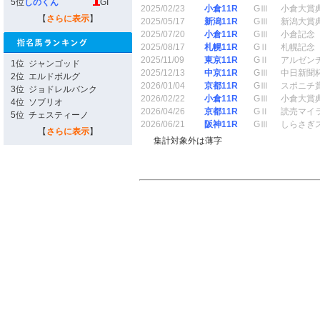
5位
しのくん
GI
2025/02/23
小倉11R
GⅢ
小倉大賞
【
さらに表示
】
2025/05/17
新潟11R
GⅢ
新潟大賞
2025/07/20
小倉11R
GⅢ
小倉記念
2025/08/17
札幌11R
GⅡ
札幌記念
2025/11/09
東京11R
GⅡ
アルゼン
1位
ジャンゴッド
2025/12/13
中京11R
GⅢ
中日新聞
2位
エルドボルグ
2026/01/04
京都11R
GⅢ
スポニチ
3位
ジョドレルバンク
2026/02/22
小倉11R
GⅢ
小倉大賞
4位
ソブリオ
2026/04/26
京都11R
GⅡ
読売マイ
5位
チェスティーノ
2026/06/21
阪神11R
GⅢ
しらさぎ
【
さらに表示
】
集計対象外は薄字