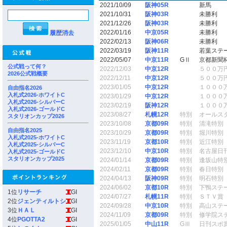
2021/10/09
阪神05R
新馬
2021/10/31
阪神03R
未勝利
2021/12/26
阪神03R
未勝利
2022/01/16
中京05R
未勝利
履歴消去
2022/02/13
阪神06R
未勝利
2022/03/19
阪神11R
若葉ステ
2022/05/07
中京11R
GⅡ
京都新聞
公式戦って何？
2022/12/03
中京12R
５００万
2026公式戦概要
2022/12/11
中京12R
５００万
2023/01/05
中京12R
１０００
自由指名2026
入札式2026-ホワイトC
2023/01/29
中京12R
１０００
入札式2026-シルバーC
2023/02/19
阪神12R
１０００
入札式2026-ゴールドC
2023/08/27
札幌12R
特別
オールス
スタリオンカップ2026
2023/10/08
京都09R
特別
清滝特別
自由指名2025
2023/10/29
京都09R
特別
堀川特別
入札式2025-ホワイトC
2023/11/19
京都10R
特別
近江特別
入札式2025-シルバーC
2023/12/10
中京10R
特別
名古屋日
入札式2025-ゴールドC
スタリオンカップ2025
2024/01/14
京都09R
特別
逢坂山特
2024/02/11
京都09R
特別
春日特別
2024/04/13
阪神09R
特別
明石特別
2024/06/02
京都10R
特別
下鴨ステ
1位
リサーチ
GI
2024/07/27
札幌11R
特別
ＳＴＶ賞
2位
ジェンティルトシ
GI
2024/09/28
中京10R
特別
高山ステ
3位
ＨＡＬ
GI
2024/11/09
京都09R
特別
修学院ス
4位
PGOTTA2
GI
2025/01/05
中山11R
GⅢ
日刊スポ