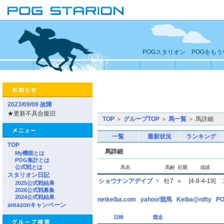
POGスタリオン POGをも
2023/09/09 故障
★更新不具合復旧
TOP
＞
グループTOP
＞
馬一覧
＞ 馬詳細
一覧
最新状況
ランキング
TOP
馬詳細
My機能とは
POG集計とは
公式戦とは
馬名
馬齢
在厩
成績
スタリオン日記
ショウナンアデイブ
▼
牡7
○
[4-8-4-19]
2025公式戦結果
2026公式戦募集
2024公式戦結果
netkeiba.com
yahoo!競馬
Keiba@nifty
PO
amazonキャンペーン
日時
競走