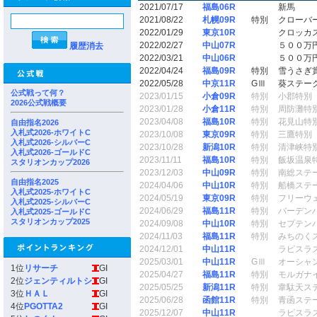
2021/07/17
福島06R
新馬
2021/08/22
札幌09R
特別
クローバ
2022/01/29
東京10R
クロッカ
2022/02/27
中山07R
５００万
履歴消去
2022/03/21
中山06R
５００万
2022/04/24
福島09R
特別
雪うさぎ
2022/05/28
中京11R
GⅢ
葵ステー
公式戦って何？
2023/01/15
小倉09R
特別
小郡特別
2026公式戦概要
2023/01/28
小倉11R
特別
周防灘特
2023/04/08
福島10R
特別
花見山特
自由指名2026
入札式2026-ホワイトC
2023/10/08
東京09R
特別
三鷹特別
入札式2026-シルバーC
2023/10/28
新潟10R
特別
清津峡特
入札式2026-ゴールドC
2023/11/11
福島10R
特別
飯坂温泉
スタリオンカップ2026
2023/12/03
中山09R
特別
南総ステ
自由指名2025
2024/04/06
中山10R
特別
船橋ステ
入札式2025-ホワイトC
2024/05/19
東京09R
特別
フリーウ
入札式2025-シルバーC
2024/06/29
福島11R
特別
バーデン
入札式2025-ゴールドC
スタリオンカップ2025
2024/09/08
中山10R
特別
セプテン
2024/11/03
福島11R
特別
みちのく
2024/12/01
中山11R
ラピスラ
2025/03/01
中山11R
GⅢ
オーシャ
1位
リサーチ
GI
2025/04/27
福島11R
特別
モルガナ
2位
ジェンティルトシ
GI
2025/05/25
新潟11R
特別
韋駄天ス
3位
ＨＡＬ
GI
2025/06/28
函館11R
特別
青函ステ
4位
PGOTTA2
GI
2025/12/07
中山11R
ラピスラ