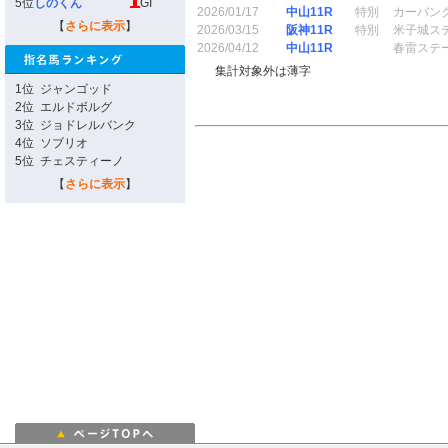
5位
しのくん
GI
2026/01/17
中山11R
特別
カーバン
【
さらに表示
】
2026/03/15
阪神11R
特別
米子城ス
2026/04/12
中山11R
春雷ステ
集計対象外は薄字
1位
ジャンゴッド
2位
エルドボルグ
3位
ジョドレルバンク
4位
ソブリオ
5位
チェスティーノ
【
さらに表示
】