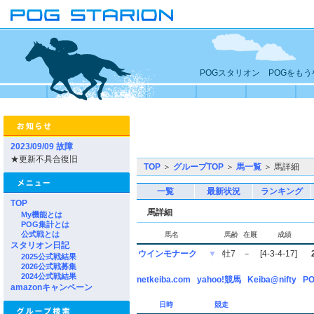
POGスタリオン POGをも
2023/09/09 故障
★更新不具合復旧
TOP
＞
グループTOP
＞
馬一覧
＞ 馬詳細
一覧
最新状況
ランキング
TOP
馬詳細
My機能とは
POG集計とは
公式戦とは
馬名
馬齢
在厩
成績
スタリオン日記
ウインモナーク
▼
牡7
－
[4-3-4-17]
2025公式戦結果
2026公式戦募集
2024公式戦結果
netkeiba.com
yahoo!競馬
Keiba@nifty
PO
amazonキャンペーン
日時
競走