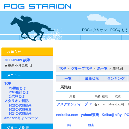
POGスタリオン POGをも
2023/09/09 故障
★更新不具合復旧
TOP
＞
グループTOP
＞
馬一覧
＞ 馬詳細
一覧
最新状況
ランキング
TOP
馬詳細
My機能とは
POG集計とは
公式戦とは
馬名
馬齢
在厩
成績
スタリオン日記
アスクオンディープ
▼
セ7
－
[4-2-1-14]
2025公式戦結果
2026公式戦募集
2024公式戦結果
netkeiba.com
yahoo!競馬
Keiba@nifty
PO
amazonキャンペーン
日時
競走