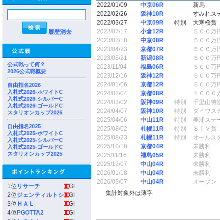
2022/01/09
中京06R
新馬
2022/02/26
阪神10R
すみれス
2022/03/27
中京09R
特別
大寒桜賞
2022/07/17
小倉12R
５００万
履歴消去
2023/03/18
中京08R
５００万
2023/04/23
京都07R
５００万
2023/05/21
新潟08R
５００万
公式戦って何？
2023/11/04
福島06R
５００万
2026公式戦概要
2023/12/16
阪神12R
５００万
2024/01/06
京都12R
５００万
自由指名2026
入札式2026-ホワイトC
2024/02/04
京都08R
１０００
入札式2026-シルバーC
2024/03/02
阪神09R
特別
千里山特
入札式2026-ゴールドC
2024/04/07
阪神10R
特別
ダイワス
スタリオンカップ2026
2025/04/06
中山11R
特別
美浦ステ
自由指名2025
2025/08/02
札幌11R
特別
ＳＴＶ賞
入札式2025-ホワイトC
2025/08/23
札幌11R
特別
オールス
入札式2025-シルバーC
2025/10/18
京都04R
未勝利
入札式2025-ゴールドC
スタリオンカップ2025
2025/11/16
福島05R
未勝利
2025/12/07
中山04R
未勝利
2026/01/18
中山04R
未勝利
2026/03/07
中山04R
オープン
1位
リサーチ
GI
集計対象外は薄字
2位
ジェンティルトシ
GI
3位
ＨＡＬ
GI
4位
PGOTTA2
GI