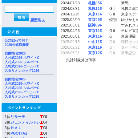
2024/07/28
札幌05R
新馬
2024/08/31
札幌11R
GⅢ
札幌２歳
2024/11/16
東京11R
GⅡ
東京スポ
2025/02/09
東京09R
特別
ゆりかも
履歴消去
2025/03/01
阪神09R
すみれス
2025/04/26
東京11R
GⅡ
テレビ東
2025/06/01
東京11R
GⅠ
東京優駿
公式戦って何？
2025/09/15
中山11R
GⅡ
朝日セン
2026公式戦概要
2026/02/21
東京11R
GⅢ
ダイヤモ
2026/05/31
東京12R
GⅡ
目黒記念
自由指名2026
入札式2026-ホワイトC
集計対象外は薄字
入札式2026-シルバーC
入札式2026-ゴールドC
スタリオンカップ2026
自由指名2025
入札式2025-ホワイトC
入札式2025-シルバーC
入札式2025-ゴールドC
スタリオンカップ2025
1位
リサーチ
GI
2位
ジェンティルトシ
GI
3位
ＨＡＬ
GI
4位
PGOTTA2
GI