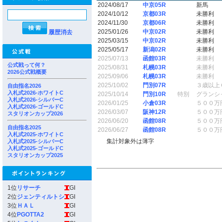
2024/08/17
中京05R
新馬
2024/10/12
京都03R
未勝利
2024/11/30
京都06R
未勝利
2025/01/26
中京02R
未勝利
履歴消去
2025/03/15
中京02R
未勝利
2025/05/17
新潟02R
未勝利
2025/07/13
函館03R
未勝利
公式戦って何？
2025/08/31
札幌03R
未勝利
2026公式戦概要
2025/09/06
札幌03R
未勝利
2025/10/02
門別07R
３歳以上
自由指名2026
入札式2026-ホワイトC
2025/10/14
門別10R
特別
グランシ
入札式2026-シルバーC
2026/01/25
小倉03R
５００万
入札式2026-ゴールドC
2026/03/07
阪神12R
５００万
スタリオンカップ2026
2026/06/20
函館08R
５００万
自由指名2025
2026/06/27
函館08R
５００万
入札式2025-ホワイトC
集計対象外は薄字
入札式2025-シルバーC
入札式2025-ゴールドC
スタリオンカップ2025
1位
リサーチ
GI
2位
ジェンティルトシ
GI
3位
ＨＡＬ
GI
4位
PGOTTA2
GI