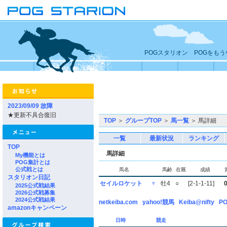
POGスタリオン POGをも
2023/09/09 故障
★更新不具合復旧
TOP
＞
グループTOP
＞
馬一覧
＞ 馬詳細
一覧
最新状況
ランキング
TOP
馬詳細
My機能とは
POG集計とは
公式戦とは
馬名
馬齢
在厩
成績
スタリオン日記
セイルロケット
▼
牡4
○
[2-1-1-11]
2025公式戦結果
2026公式戦募集
2024公式戦結果
netkeiba.com
yahoo!競馬
Keiba@nifty
PO
amazonキャンペーン
日時
競走