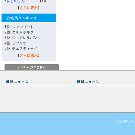
5位
しのくん
GI
【
さらに表示
】
1位
ジャンゴッド
2位
エルドボルグ
3位
ジョドレルバンク
4位
ソブリオ
5位
チェスティーノ
【
さらに表示
】
Copyright (C) 