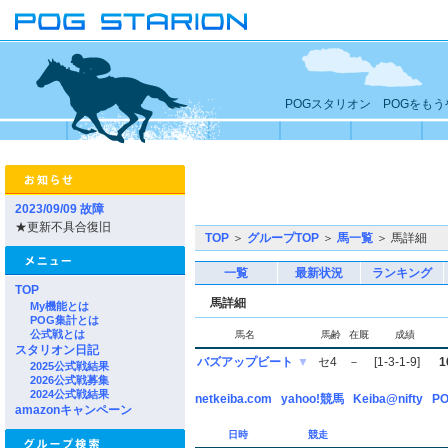
POGスタリオン POGをも
2023/09/09 故障
★更新不具合復旧
TOP
＞
グループTOP
＞
馬一覧
＞ 馬詳細
一覧
最新状況
ランキング
TOP
馬詳細
My機能とは
POG集計とは
公式戦とは
馬名
馬齢
在厩
成績
スタリオン日記
バズアップビート
▼
セ4
－
[1-3-1-9]
1
2025公式戦結果
2026公式戦募集
2024公式戦結果
netkeiba.com
yahoo!競馬
Keiba@nifty
PO
amazonキャンペーン
日時
競走