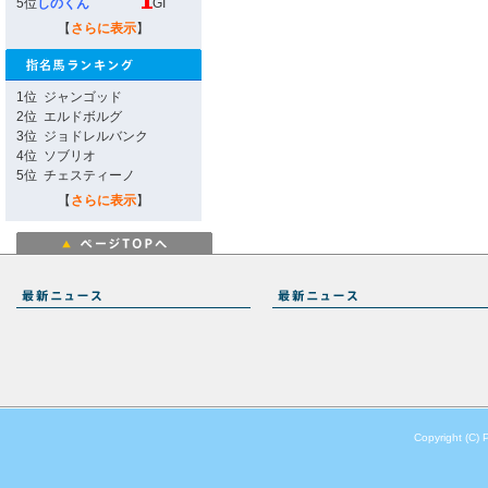
5位
しのくん
GI
【
さらに表示
】
1位
ジャンゴッド
2位
エルドボルグ
3位
ジョドレルバンク
4位
ソブリオ
5位
チェスティーノ
【
さらに表示
】
Copyright (C) 