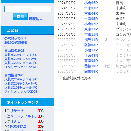
2024/07/07
小倉05R
新馬
2024/09/07
中京03R
未勝利
2024/12/21
京都04R
未勝利
2025/01/18
中京05R
未勝利
履歴消去
2025/02/01
小倉07R
未勝利
2025/05/04
東京11R
プリンシ
2025/06/01
京都11R
白百合ス
公式戦って何？
2025/06/29
福島11R
GⅢ
ラジオＮ
2026公式戦概要
2025/09/28
阪神08R
５００万
2026/01/31
小倉12R
５００万
自由指名2026
入札式2026-ホワイトC
2026/02/22
小倉08R
５００万
入札式2026-シルバーC
2026/05/17
東京08R
５００万
入札式2026-ゴールドC
2026/06/20
函館10R
特別
駒ケ岳特
スタリオンカップ2026
2026/07/04
函館08R
５００万
自由指名2025
集計対象外は薄字
入札式2025-ホワイトC
入札式2025-シルバーC
入札式2025-ゴールドC
スタリオンカップ2025
1位
リサーチ
GI
2位
ジェンティルトシ
GI
3位
ＨＡＬ
GI
4位
PGOTTA2
GI