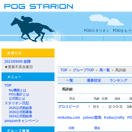
POGスタリオン POGをも
2023/09/09 故障
★更新不具合復旧
TOP
＞
グループTOP
＞
馬一覧
＞ 馬詳細
一覧
最新状況
ランキング
TOP
馬詳細
My機能とは
POG集計とは
公式戦とは
馬名
馬齢
在厩
成績
スタリオン日記
グロスビーク
▼
牡4
－
[2-3-0-3]
14
2025公式戦結果
2026公式戦募集
2024公式戦結果
netkeiba.com
yahoo!競馬
Keiba@nifty
PO
amazonキャンペーン
日時
競走