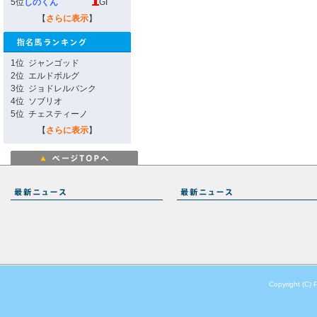
5位
しのくん
GI
【
さらに表示
】
1位
ジャンゴッド
2位
エルドボルグ
3位
ジョドレルバンク
4位
ソブリオ
5位
チェスティーノ
【
さらに表示
】
Copyright (C) 