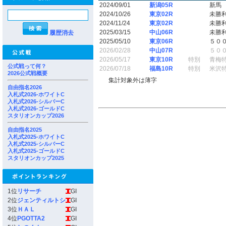
2024/09/01
新潟05R
新馬
2024/10/26
東京02R
未勝
2024/11/24
東京02R
未勝
2025/03/15
中山06R
未勝
履歴消去
2025/05/10
東京06R
５０
2026/02/28
中山07R
５０
2026/05/17
東京10R
特別
青梅
公式戦って何？
2026/07/18
福島10R
特別
米沢
2026公式戦概要
集計対象外は薄字
自由指名2026
入札式2026-ホワイトC
入札式2026-シルバーC
入札式2026-ゴールドC
スタリオンカップ2026
自由指名2025
入札式2025-ホワイトC
入札式2025-シルバーC
入札式2025-ゴールドC
スタリオンカップ2025
1位
リサーチ
GI
2位
ジェンティルトシ
GI
3位
ＨＡＬ
GI
4位
PGOTTA2
GI