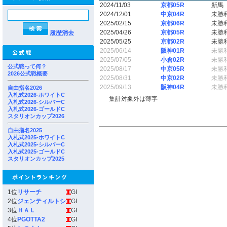
2024/11/03
京都05R
新馬
2024/12/01
中京04R
未勝
2025/02/15
京都06R
未勝
2025/04/26
京都05R
未勝
履歴消去
2025/05/25
京都02R
未勝
2025/06/14
阪神01R
未勝
2025/07/05
小倉02R
未勝
公式戦って何？
2025/08/17
中京05R
未勝
2026公式戦概要
2025/08/31
中京02R
未勝
2025/09/13
阪神04R
未勝
自由指名2026
入札式2026-ホワイトC
集計対象外は薄字
入札式2026-シルバーC
入札式2026-ゴールドC
スタリオンカップ2026
自由指名2025
入札式2025-ホワイトC
入札式2025-シルバーC
入札式2025-ゴールドC
スタリオンカップ2025
1位
リサーチ
GI
2位
ジェンティルトシ
GI
3位
ＨＡＬ
GI
4位
PGOTTA2
GI