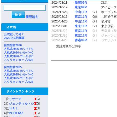
2024/08/11
新潟05R
新馬
2024/10/19
東京09R
アイビース
2024/12/28
中山11R
GⅠ
ホープフル
2025/02/16
東京11R
GⅢ
共同通信杯
履歴消去
2025/04/20
中山11R
GⅠ
皐月賞
2025/06/01
東京11R
GⅠ
東京優駿
2025/11/02
東京11R
GⅠ
天皇賞（秋
公式戦って何？
2025/11/30
東京12R
GⅠ
ジャパンカ
2026公式戦概要
2026/04/26
香港09R
GⅠ
Ｑエリザベ
自由指名2026
集計対象外は薄字
入札式2026-ホワイトC
入札式2026-シルバーC
入札式2026-ゴールドC
スタリオンカップ2026
自由指名2025
入札式2025-ホワイトC
入札式2025-シルバーC
入札式2025-ゴールドC
スタリオンカップ2025
1位
リサーチ
GI
2位
ジェンティルトシ
GI
3位
ＨＡＬ
GI
4位
PGOTTA2
GI