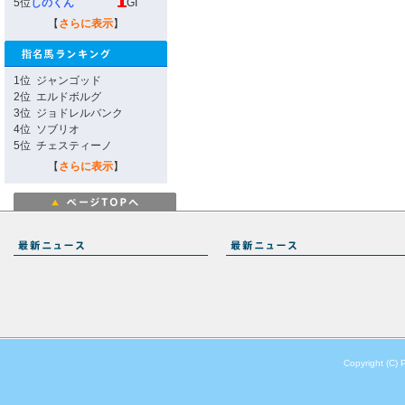
5位
しのくん
GI
【
さらに表示
】
1位
ジャンゴッド
2位
エルドボルグ
3位
ジョドレルバンク
4位
ソブリオ
5位
チェスティーノ
【
さらに表示
】
Copyright (C) 