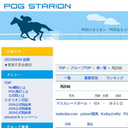
POGスタリオン POGをも
2023/09/09 故障
★更新不具合復旧
TOP
＞
グループTOP
＞
馬一覧
＞ 馬詳細
一覧
最新状況
ランキング
TOP
馬詳細
My機能とは
POG集計とは
公式戦とは
馬名
馬齢
在厩
成績
スタリオン日記
マスカレードボール
▼
牡4
－
[4-3-1-1]
2025公式戦結果
2026公式戦募集
2024公式戦結果
netkeiba.com
yahoo!競馬
Keiba@nifty
PO
amazonキャンペーン
日時
競走