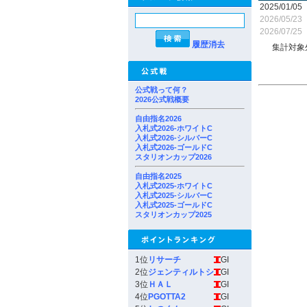
2025/01/05
2026/05/23
2026/07/25
履歴消去
集計対象
公式戦って何？
2026公式戦概要
自由指名2026
入札式2026-ホワイトC
入札式2026-シルバーC
入札式2026-ゴールドC
スタリオンカップ2026
自由指名2025
入札式2025-ホワイトC
入札式2025-シルバーC
入札式2025-ゴールドC
スタリオンカップ2025
1位
リサーチ
GI
2位
ジェンティルトシ
GI
3位
ＨＡＬ
GI
4位
PGOTTA2
GI