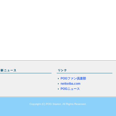
POGファン倶楽部
netkeiba.com
POGニュース
Copyright (C) POG Starion. All Rights Reserved.