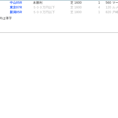
中山05R
未勝利
芝 1600
1
560
マ
東京07R
５００万円以下
芝 1600
4
120
ル
新潟05R
５００万円以下
芝 1800
1
820
戸
外は薄字