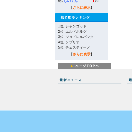
5位
しのくん
GI
【
さらに表示
】
1位
ジャンゴッド
2位
エルドボルグ
3位
ジョドレルバンク
4位
ソブリオ
5位
チェスティーノ
【
さらに表示
】