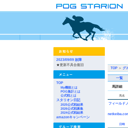
2023/09/09 故障
★更新不具合復旧
TOP
＞
グ
一覧
TOP
馬詳細
My機能とは
POG集計とは
公式戦とは
馬名
スタリオン日記
フィールド
2025公式戦結果
2026公式戦募集
2024公式戦結果
netkeiba.co
amazonキャンペーン
日時