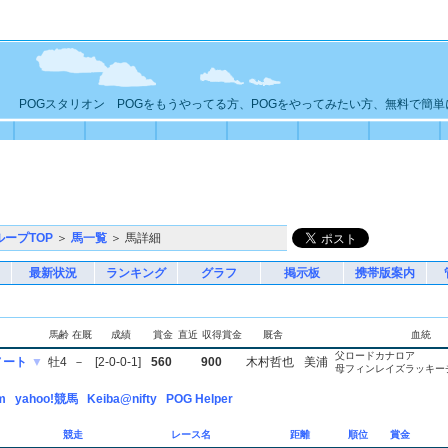
POGスタリオン POGをもうやってる方、POGをやってみたい方、無料で簡
ループTOP
＞
馬一覧
＞ 馬詳細
最新状況
ランキング
グラフ
掲示板
携帯版案内
馬齢
在厩
成績
賞金
直近
収得賞金
厩舎
血統
父ロードカナロア
ノート
▼
牡4
－
[2-0-0-1]
560
900
木村哲也
美浦
母フィンレイズラッキー
m
yahoo!競馬
Keiba@nifty
POG Helper
競走
レース名
距離
順位
賞金