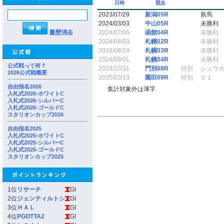
日時
競走
2023/07/29
新潟05R
新馬
2024/03/03
中山05R
未勝利
履歴消去
2024/07/06
函館04R
未勝利
2024/08/03
札幌02R
未勝利
2024/08/18
札幌03R
未勝利
2024/09/01
札幌04R
未勝利
公式戦って何？
2024/10/31
門別08R
特別
シュウ
2026公式戦概要
2025/03/13
園田09R
特別
Ｃ１
自由指名2026
集計対象外は薄字
入札式2026-ホワイトC
入札式2026-シルバーC
入札式2026-ゴールドC
スタリオンカップ2026
自由指名2025
入札式2025-ホワイトC
入札式2025-シルバーC
入札式2025-ゴールドC
スタリオンカップ2025
1位
リサーチ
GI
2位
ジェンティルトシ
GI
3位
ＨＡＬ
GI
4位
PGOTTA2
GI