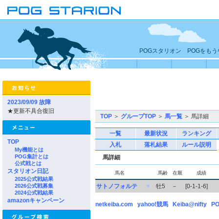
POGスタリオン POGをも
2023/09/09 故障
★更新不具合復旧
TOP
＞
グループTOP
＞
馬一覧
＞ 馬詳細
一覧
最新状況
ランキング
TOP
入札
落札結果
ルール説明
My機能とは
POG集計とは
馬詳細
公式戦とは
スタリオン日記
馬名
馬齢
在厩
成績
2025公式戦結果
2026公式戦募集
サトノフォルテ
▼
牡5
－
[0-1-1-6]
2024公式戦結果
amazonキャンペーン
netkeiba.com
yahoo!競馬
Keiba@nifty
PO