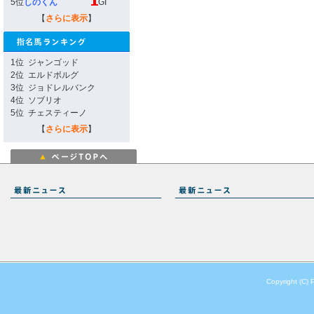
5位
しのくん
GI
【
さらに表示
】
1位
ジャンゴッド
2位
エルドボルグ
3位
ジョドレルバンク
4位
ソブリオ
5位
チェスティーノ
【
さらに表示
】
Copyright (C) 