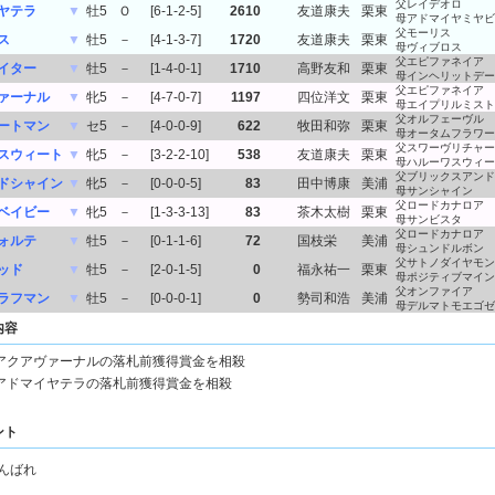
父レイデオロ
ヤテラ
▼
牡5
Ｏ
[6-1-2-5]
2610
友道康夫
栗東
母アドマイヤミヤビ
父モーリス
ス
▼
牡5
－
[4-1-3-7]
1720
友道康夫
栗東
母ヴィブロス
父エピファネイア
イター
▼
牡5
－
[1-4-0-1]
1710
高野友和
栗東
母インヘリットデー
父エピファネイア
ァーナル
▼
牝5
－
[4-7-0-7]
1197
四位洋文
栗東
母エイプリルミスト
父オルフェーヴル
ートマン
▼
セ5
－
[4-0-0-9]
622
牧田和弥
栗東
母オータムフラワー
父スワーヴリチャー
スウィート
▼
牝5
－
[3-2-2-10]
538
友道康夫
栗東
母ハルーワスウィー
父ブリックスアンド
ドシャイン
▼
牝5
－
[0-0-0-5]
83
田中博康
美浦
母サンシャイン
父ロードカナロア
ベイビー
▼
牝5
－
[1-3-3-13]
83
茶木太樹
栗東
母サンビスタ
父ロードカナロア
ォルテ
▼
牡5
－
[0-1-1-6]
72
国枝栄
美浦
母シュンドルボン
父サトノダイヤモン
ッド
▼
牡5
－
[2-0-1-5]
0
福永祐一
栗東
母ポジティブマイン
父オンファイア
ラフマン
▼
牡5
－
[0-0-0-1]
0
勢司和浩
美浦
母デルマトモエゴゼ
内容
アクアヴァーナルの落札前獲得賞金を相殺
アドマイヤテラの落札前獲得賞金を相殺
ント
んばれ