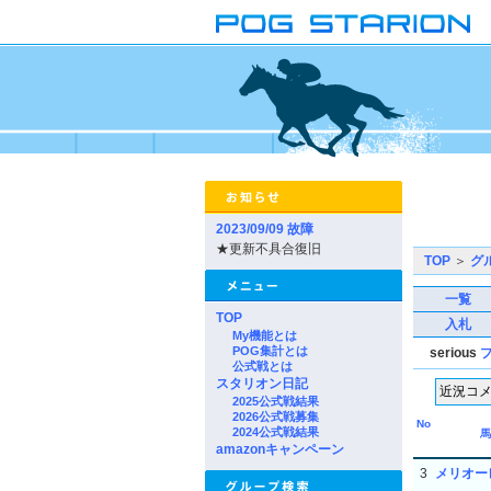
2023/09/09 故障
★更新不具合復旧
TOP
＞
グ
一覧
TOP
入札
My機能とは
POG集計とは
serious
公式戦とは
スタリオン日記
2025公式戦結果
2026公式戦募集
No
2024公式戦結果
馬
amazonキャンペーン
3
メリオー