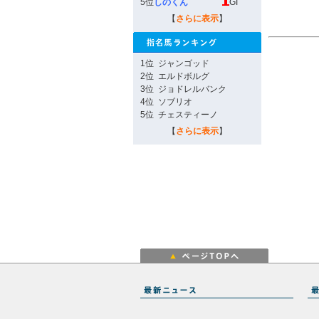
5位
しのくん
GI
【
さらに表示
】
1位
ジャンゴッド
2位
エルドボルグ
3位
ジョドレルバンク
4位
ソブリオ
5位
チェスティーノ
【
さらに表示
】