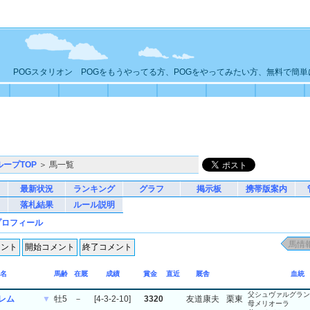
POGスタリオン POGをもうやってる方、POGをやってみたい方、無料で簡
ループTOP
＞ 馬一覧
最新状況
ランキング
グラフ
掲示板
携帯版案内
落札結果
ルール説明
プロフィール
名
馬齢
在厩
成績
賞金
直近
厩舎
血統
父シュヴァルグラン
レム
▼
牡5
－
[4-3-2-10]
3320
友道康夫
栗東
母メリオーラ