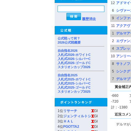
12
アドマイ
6
シヴァー
9
インファ
履歴消去
11
アクアヴ
1
デルマア
公式戦って何？
2
エヴァン
2026公式戦概要
4
スプレッ
自由指名2026
入札式2026-ホワイトC
10
アンリー
入札式2026-シルバーC
入札式2026-ゴールドC
8
サトノフ
スタリオンカップ2026
5
シンクグ
自由指名2025
7
デルマブ
入札式2025-ホワイトC
入札式2025-シルバーC
賞金補正
入札式2025-ゴールドC
スタリオンカップ2025
-660
-720
計：-1380
1位
リサーチ
GI
近況コメ
2位
ジェンティルトシ
GI
3位
ＨＡＬ
GI
デルマが
4位
PGOTTA2
GI