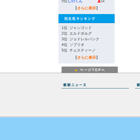
5位
しのくん
GI
【
さらに表示
】
1位
ジャンゴッド
2位
エルドボルグ
3位
ジョドレルバンク
4位
ソブリオ
5位
チェスティーノ
【
さらに表示
】