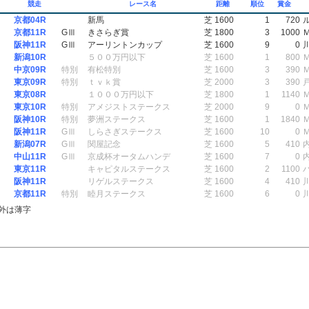
競走
レース名
距離
順位
賞金
京都04R
新馬
芝 1600
1
720
京都11R
GⅢ
きさらぎ賞
芝 1800
3
1000
阪神11R
GⅢ
アーリントンカップ
芝 1600
9
0
新潟10R
５００万円以下
芝 1600
1
800
中京09R
特別
有松特別
芝 1600
3
390
東京09R
特別
ｔｖｋ賞
芝 2000
3
390
東京08R
１０００万円以下
芝 1800
1
1140
東京10R
特別
アメジストステークス
芝 2000
9
0
阪神10R
特別
夢洲ステークス
芝 1600
1
1840
阪神11R
GⅢ
しらさぎステークス
芝 1600
10
0
新潟07R
GⅢ
関屋記念
芝 1600
5
410
中山11R
GⅢ
京成杯オータムハンデ
芝 1600
7
0
東京11R
キャピタルステークス
芝 1600
2
1100
阪神11R
リゲルステークス
芝 1600
4
410
京都11R
特別
睦月ステークス
芝 1600
6
0
外は薄字