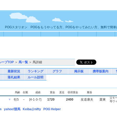
POGスタリオン POGをもうやってる方、POGをやってみたい方、無料で簡
ループTOP
＞
馬一覧
＞ 馬詳細
最新状況
ランキング
グラフ
掲示板
携帯版案内
落札結果
ルール説明
馬齢
在厩
成績
賞金
直近
収得賞金
厩舎
父モ
▼
牡5
－
[4-1-3-7]
1720
2400
友道康夫
栗東
母ヴ
m
yahoo!競馬
Keiba@nifty
POG Helper