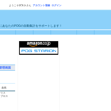
ようこそ
ゲスト
さん
アカウント登録
ログイン
単にあなたのPOGの自動集計をサポートします！
管理画面
血統
ーリス
ィブロス