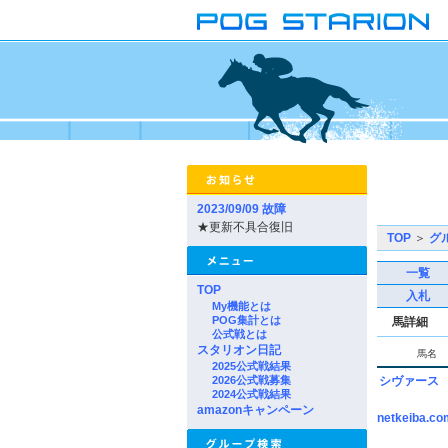
2023/09/09 故障
★更新不具合復旧
TOP
＞
グ
一覧
TOP
入札
My機能とは
POG集計とは
馬詳細
公式戦とは
スタリオン日記
馬名
2025公式戦結果
2026公式戦募集
シヴァース
2024公式戦結果
amazonキャンペーン
netkeiba.co