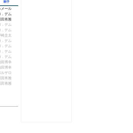
騎手
ルメール
Ｍ．デム
川田将雅
Ｍ．デム
Ｍ．デム
戸崎圭太
Ｍ．デム
Ｍ．デム
Ｍ．デム
Ｍ．デム
内田博幸
内田博幸
バルザロ
川田将雅
川田将雅