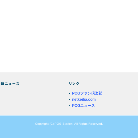
POGファン倶楽部
netkeiba.com
POGニュース
Copyright (C) POG Starion. All Rights Reserved.