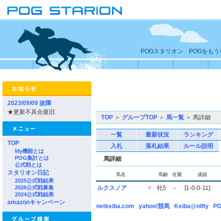
POGスタリオン POGをも
2023/09/09 故障
★更新不具合復旧
TOP
＞
グループTOP
＞
馬一覧
＞ 馬詳細
一覧
最新状況
ランキング
TOP
入札
落札結果
ルール説明
My機能とは
POG集計とは
馬詳細
公式戦とは
スタリオン日記
馬名
馬齢
在厩
成績
2025公式戦結果
2026公式戦募集
ルクスノア
▼
牝5
－
[1-0-0-11]
2024公式戦結果
amazonキャンペーン
netkeiba.com
yahoo!競馬
Keiba@nifty
PO