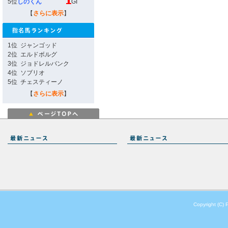
5位
しのくん
GI
【
さらに表示
】
1位
ジャンゴッド
2位
エルドボルグ
3位
ジョドレルバンク
4位
ソブリオ
5位
チェスティーノ
【
さらに表示
】
Copyright (C) 