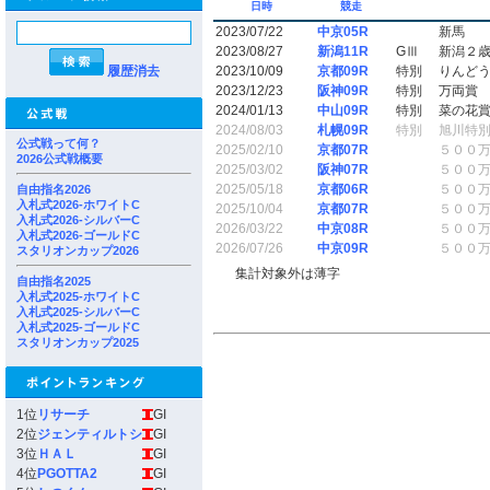
日時
競走
2023/07/22
中京05R
新馬
2023/08/27
新潟11R
GⅢ
新潟２
履歴消去
2023/10/09
京都09R
特別
りんど
2023/12/23
阪神09R
特別
万両賞
2024/01/13
中山09R
特別
菜の花
2024/08/03
札幌09R
特別
旭川特
公式戦って何？
2025/02/10
京都07R
５００
2026公式戦概要
2025/03/02
阪神07R
５００
2025/05/18
京都06R
５００
自由指名2026
入札式2026-ホワイトC
2025/10/04
京都07R
５００
入札式2026-シルバーC
2026/03/22
中京08R
５００
入札式2026-ゴールドC
2026/07/26
中京09R
５００
スタリオンカップ2026
集計対象外は薄字
自由指名2025
入札式2025-ホワイトC
入札式2025-シルバーC
入札式2025-ゴールドC
スタリオンカップ2025
1位
リサーチ
GI
2位
ジェンティルトシ
GI
3位
ＨＡＬ
GI
4位
PGOTTA2
GI