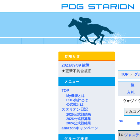
2023/09/09 故障
★更新不具合復旧
TOP
＞
グ
一覧
TOP
入札
My機能とは
POG集計とは
ヴォヴィ
公式戦とは
スタリオン日記
2025公式戦結果
2026公式戦募集
No
2024公式戦結果
馬
amazonキャンペーン
14
ジャステ