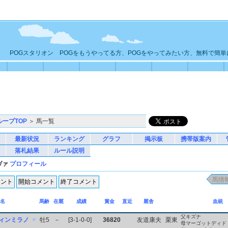
POGスタリオン POGをもうやってる方、POGをやってみたい方、無料で簡
ループTOP
＞ 馬一覧
最新状況
ランキング
グラフ
掲示板
携帯版案内
落札結果
ルール説明
ヴァ
プロフィール
名
馬齢
在厩
成績
賞金
直近
厩舎
血統
父キズナ
ィンミラノ
▼
牡5
－
[3-1-0-0]
36820
友道康夫
栗東
母マーゴットディド