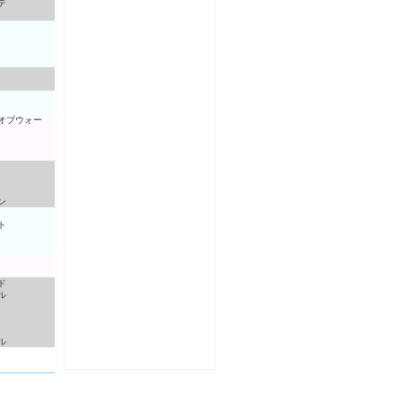
テ
オブウォー
ン
ト
ド
ル
ル