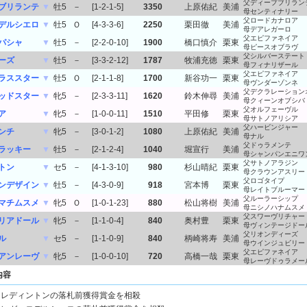
父ディープブリラン
ブリランテ
▼
牡5
－
[1-2-1-5]
3350
上原佑紀
美浦
母センティナリー
父ロードカナロア
デルシエロ
▼
牡5
Ｏ
[4-3-3-6]
2250
栗田徹
美浦
母デアレガーロ
父エピファネイア
パシャ
▼
牡5
－
[2-2-0-10]
1900
橋口慎介
栗東
母ピースオブラヴ
父シルバーステート
ーズ
▼
牡5
－
[3-3-2-12]
1787
牧浦充徳
栗東
母フィナリザール
父エピファネイア
ラススター
▼
牡5
Ｏ
[2-1-1-8]
1700
新谷功一
栗東
母ヴンダーゾンネ
父デクラレーション
ッドスター
▼
牝5
－
[2-3-3-11]
1620
鈴木伸尋
美浦
母クィーンオブシバ
父オルフェーヴル
ア
▼
牝5
－
[1-0-0-11]
1510
平田修
栗東
母サトノアリシア
父ハービンジャー
ンチ
▼
牝5
－
[3-0-1-2]
1080
上原佑紀
美浦
母ナル
父ドゥラメンテ
ラッキー
▼
牡5
－
[2-1-2-4]
1040
堀宣行
美浦
母シャンパンエニワ
父サトノアラジン
トン
▼
セ5
－
[4-1-3-10]
980
杉山晴紀
栗東
母クラウンアスリー
父ロゴタイプ
ンデザイン
▼
牡5
－
[4-3-0-9]
918
宮本博
栗東
母レイトブルーマー
父ルーラーシップ
マチムスメ
▼
牝5
Ｏ
[1-0-1-23]
880
松山将樹
美浦
母ニシノハナムスメ
父スワーヴリチャー
リアドール
▼
牝5
－
[1-1-0-4]
840
奥村豊
栗東
母ヴィンテージドー
父リオンディーズ
ル
▼
セ5
－
[1-1-0-9]
840
柄崎将寿
美浦
母ウインジュビリー
父エピファネイア
アンレーヴ
▼
牝5
－
[1-0-0-10]
720
高橋一哉
栗東
母レーヴドゥラメー
内容
レディントンの落札前獲得賞金を相殺