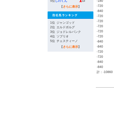
5位
しのくん
GI
-180
-720
【
さらに表示
】
-840
-720
-720
1位
ジャンゴッド
-720
2位
エルドボルグ
-720
3位
ジョドレルバンク
4位
ソブリオ
-720
5位
チェスティーノ
-840
-840
【
さらに表示
】
-720
-720
-840
-840
計：-10860