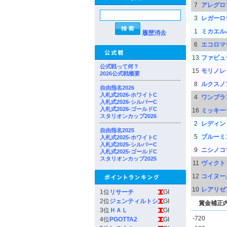
7
アレグロ
3
レガーロ
1
ミカエル
履歴消去
6
エコロマ
13
ファビュ
公式戦って何？
15
モリノレ
2026公式戦概要
8
ルクスノ
自由指名2026
入札式2026-ホワイトC
4
ワンブラ
入札式2026-シルバーC
入札式2026-ゴールドC
16
ミッキー
スタリオンカップ2026
2
レディン
自由指名2025
5
ブルーミ
入札式2025-ホワイトC
入札式2025-シルバーC
9
ニシノコ
入札式2025-ゴールドC
スタリオンカップ2025
11
ヴィクト
12
コイヌー
10
レアリゼ
1位
リサーチ
GI
2位
ジェンティルトシ
GI
賞金補正
3位
ＨＡＬ
GI
-720
4位
PGOTTA2
GI