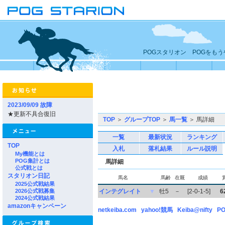
POGスタリオン POGをも
2023/09/09 故障
★更新不具合復旧
TOP
＞
グループTOP
＞
馬一覧
＞ 馬詳細
一覧
最新状況
ランキング
TOP
入札
落札結果
ルール説明
My機能とは
POG集計とは
馬詳細
公式戦とは
スタリオン日記
馬名
馬齢
在厩
成績
2025公式戦結果
2026公式戦募集
インテグレイト
▼
牡5
－
[2-0-1-5]
6
2024公式戦結果
amazonキャンペーン
netkeiba.com
yahoo!競馬
Keiba@nifty
PO