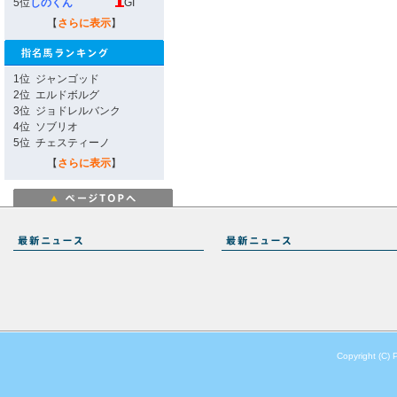
5位
しのくん
GI
【
さらに表示
】
1位
ジャンゴッド
2位
エルドボルグ
3位
ジョドレルバンク
4位
ソブリオ
5位
チェスティーノ
【
さらに表示
】
Copyright (C) 