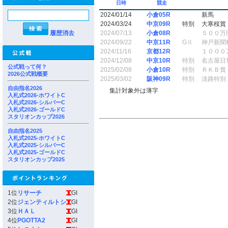
日時
競走
2024/01/14
小倉05R
新馬
2024/03/24
中京09R
特別
大寒桜賞
履歴消去
2024/07/13
小倉08R
５００万
2024/09/22
中京11R
GⅡ
神戸新聞
2024/11/16
京都12R
１０００
2024/12/08
中京10R
特別
名古屋日
公式戦って何？
2025/02/08
小倉10R
特別
ＲＫＢ賞
2026公式戦概要
2025/03/02
阪神09R
特別
淡路特別
自由指名2026
集計対象外は薄字
入札式2026-ホワイトC
入札式2026-シルバーC
入札式2026-ゴールドC
スタリオンカップ2026
自由指名2025
入札式2025-ホワイトC
入札式2025-シルバーC
入札式2025-ゴールドC
スタリオンカップ2025
1位
リサーチ
GI
2位
ジェンティルトシ
GI
3位
ＨＡＬ
GI
4位
PGOTTA2
GI