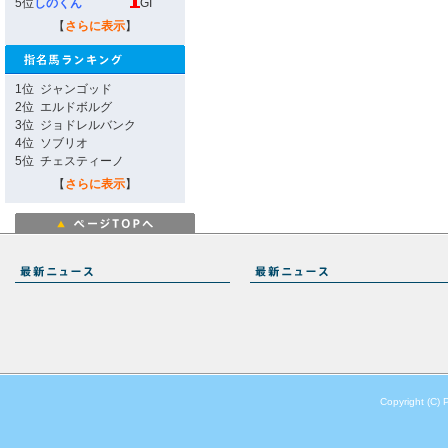
5位
しのくん
GI
【
さらに表示
】
1位
ジャンゴッド
2位
エルドボルグ
3位
ジョドレルバンク
4位
ソブリオ
5位
チェスティーノ
【
さらに表示
】
Copyright (C) 