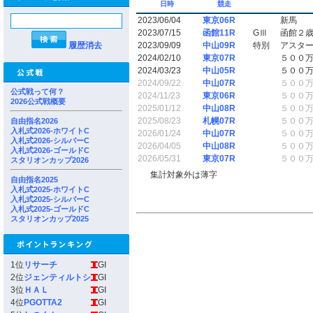
日時
競走
2023/06/04
東京06R
新馬
2023/07/15
函館11R
GⅢ
函館２
履歴消去
2023/09/09
中山09R
特別
アスタ
2024/02/10
東京07R
５００
2024/03/23
中山05R
５００
2024/09/22
中山07R
５００
公式戦って何？
2024/11/23
東京06R
５００
2026公式戦概要
2025/01/12
中山08R
５００
2025/08/23
札幌07R
５００
自由指名2026
入札式2026-ホワイトC
2026/01/24
中山07R
５００
入札式2026-シルバーC
2026/04/05
中山08R
５００
入札式2026-ゴールドC
2026/05/31
東京07R
５００
スタリオンカップ2026
集計対象外は薄字
自由指名2025
入札式2025-ホワイトC
入札式2025-シルバーC
入札式2025-ゴールドC
スタリオンカップ2025
1位
リサーチ
GI
2位
ジェンティルトシ
GI
3位
ＨＡＬ
GI
4位
PGOTTA2
GI