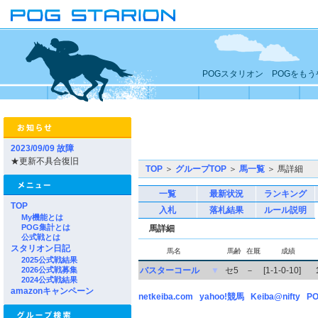
POGスタリオン POGをも
2023/09/09 故障
★更新不具合復旧
TOP
＞
グループTOP
＞
馬一覧
＞ 馬詳細
一覧
最新状況
ランキング
TOP
入札
落札結果
ルール説明
My機能とは
POG集計とは
馬詳細
公式戦とは
スタリオン日記
馬名
馬齢
在厩
成績
2025公式戦結果
2026公式戦募集
バスターコール
▼
セ5
－
[1-1-0-10]
2024公式戦結果
amazonキャンペーン
netkeiba.com
yahoo!競馬
Keiba@nifty
PO