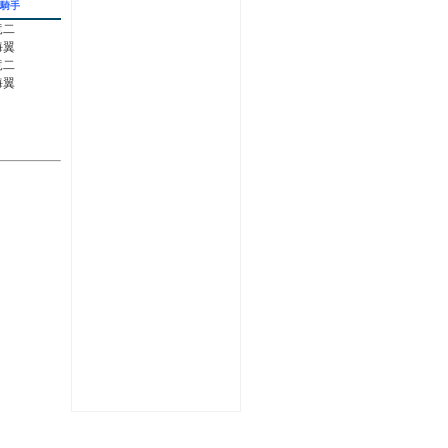
騎手
竜二
海翼
竜二
海翼