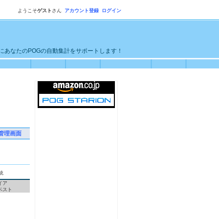
ようこそ
ゲスト
さん
アカウント登録
ログイン
単にあなたのPOGの自動集計をサポートします！
管理画面
統
イア
ベスト