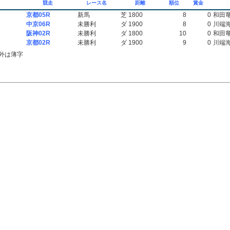
競走
レース名
距離
順位
賞金
京都05R
新馬
芝 1800
8
0
和田
中京06R
未勝利
ダ 1900
8
0
川端
阪神02R
未勝利
ダ 1800
10
0
和田
京都02R
未勝利
ダ 1900
9
0
川端
外は薄字