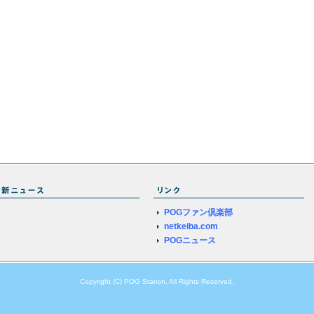
POGファン倶楽部
netkeiba.com
POGニュース
Copyright (C) POG Starion. All Rights Reserved.