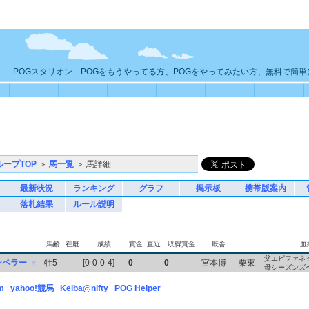
POGスタリオン POGをもうやってる方、POGをやってみたい方、無料で簡
ループTOP
＞
馬一覧
＞ 馬詳細
最新状況
ランキング
グラフ
掲示板
携帯版案内
落札結果
ルール説明
馬齢
在厩
成績
賞金
直近
収得賞金
厩舎
血
父エピファネ
ンペラー
▼
牡5
－
[0-0-0-4]
0
0
宮本博
栗東
母シーズンズ
m
yahoo!競馬
Keiba@nifty
POG Helper