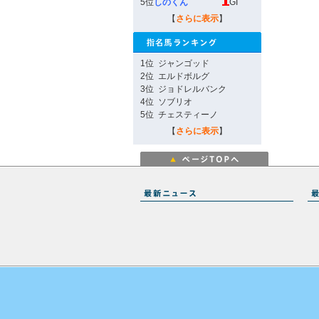
5位
しのくん
GI
【
さらに表示
】
1位
ジャンゴッド
2位
エルドボルグ
3位
ジョドレルバンク
4位
ソブリオ
5位
チェスティーノ
【
さらに表示
】