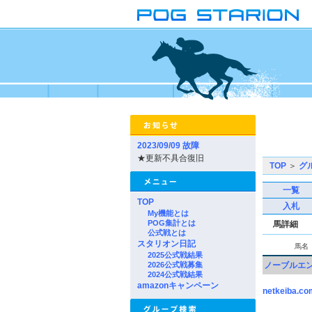
2023/09/09 故障
★更新不具合復旧
TOP
＞
グ
一覧
TOP
入札
My機能とは
POG集計とは
馬詳細
公式戦とは
スタリオン日記
馬名
2025公式戦結果
2026公式戦募集
ノーブルエ
2024公式戦結果
amazonキャンペーン
netkeiba.co