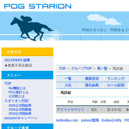
POGスタリオン POGをも
2023/09/09 故障
★更新不具合復旧
TOP
＞
グループTOP
＞
馬一覧
＞ 馬詳細
一覧
最新状況
ランキング
TOP
入札
落札結果
ルール説明
My機能とは
POG集計とは
馬詳細
公式戦とは
スタリオン日記
馬名
馬齢
在厩
成績
2025公式戦結果
2026公式戦募集
アドマイヤマツリ
▼
牝5
－
[5-3-0-3]
4
2024公式戦結果
amazonキャンペーン
netkeiba.com
yahoo!競馬
Keiba@nifty
PO