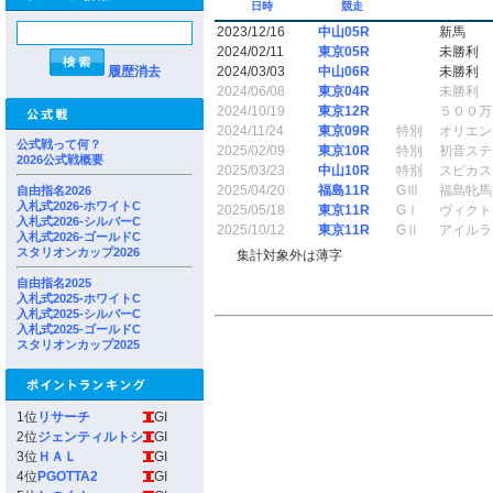
日時
競走
2023/12/16
中山05R
新馬
2024/02/11
東京05R
未勝利
履歴消去
2024/03/03
中山06R
未勝利
2024/06/08
東京04R
未勝利
2024/10/19
東京12R
５００万
2024/11/24
東京09R
特別
オリエン
公式戦って何？
2025/02/09
東京10R
特別
初音ステ
2026公式戦概要
2025/03/23
中山10R
特別
スピカス
2025/04/20
福島11R
GⅢ
福島牝馬
自由指名2026
入札式2026-ホワイトC
2025/05/18
東京11R
GⅠ
ヴィクト
入札式2026-シルバーC
2025/10/12
東京11R
GⅡ
アイルラ
入札式2026-ゴールドC
スタリオンカップ2026
集計対象外は薄字
自由指名2025
入札式2025-ホワイトC
入札式2025-シルバーC
入札式2025-ゴールドC
スタリオンカップ2025
1位
リサーチ
GI
2位
ジェンティルトシ
GI
3位
ＨＡＬ
GI
4位
PGOTTA2
GI