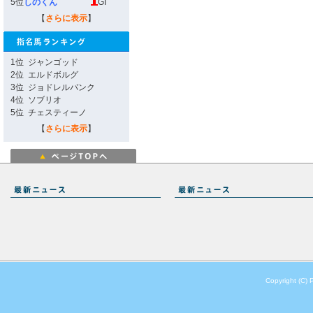
5位
しのくん
GI
【
さらに表示
】
1位
ジャンゴッド
2位
エルドボルグ
3位
ジョドレルバンク
4位
ソブリオ
5位
チェスティーノ
【
さらに表示
】
Copyright (C) 