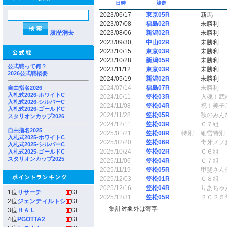
日時
競走
2023/06/17
東京05R
新馬
2023/07/08
福島02R
未勝利
履歴消去
2023/08/06
新潟02R
未勝利
2023/09/30
中山02R
未勝利
2023/10/15
東京03R
未勝利
2023/10/28
新潟05R
未勝利
公式戦って何？
2023/11/12
東京03R
未勝利
2026公式戦概要
2024/05/19
新潟02R
未勝利
2024/07/14
福島07R
未勝利
自由指名2026
入札式2026-ホワイトC
2024/10/11
笠松03R
入魂！武
入札式2026-シルバーC
2024/11/08
笠松04R
祝！美子
入札式2026-ゴールドC
2024/11/28
笠松05R
秋のみん
スタリオンカップ2026
2024/12/11
笠松03R
Ｃ７組
自由指名2025
2025/01/21
笠松08R
特別
細雪特別
入札式2025-ホワイトC
2025/02/20
笠松06R
毒牙メノ
入札式2025-シルバーC
2025/10/24
笠松02R
Ｃ６組
入札式2025-ゴールドC
スタリオンカップ2025
2025/11/06
笠松04R
Ｃ７組
2025/11/19
笠松05R
甲斐さん
2025/12/03
笠松01R
Ｃ８組
2025/12/16
笠松04R
りあちゃ
1位
リサーチ
GI
2025/12/31
笠松05R
２０２５
2位
ジェンティルトシ
GI
集計対象外は薄字
3位
ＨＡＬ
GI
4位
PGOTTA2
GI