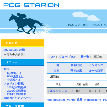
POGスタリオン POGをも
2023/09/09 故障
★更新不具合復旧
TOP
＞
グループTOP
＞
馬一覧
＞ 馬詳細
一覧
最新状況
ランキング
TOP
入札
落札結果
ルール説明
My機能とは
POG集計とは
馬詳細
公式戦とは
スタリオン日記
馬名
馬齢
在厩
成績
2025公式戦結果
2026公式戦募集
ミルタンドレス
▼
牝5
－
[0-3-4-14]
2024公式戦結果
amazonキャンペーン
netkeiba.com
yahoo!競馬
Keiba@nifty
PO