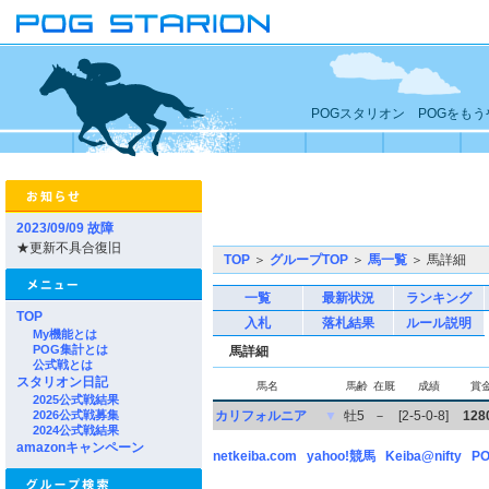
POGスタリオン POGをも
2023/09/09 故障
★更新不具合復旧
TOP
＞
グループTOP
＞
馬一覧
＞ 馬詳細
一覧
最新状況
ランキング
TOP
入札
落札結果
ルール説明
My機能とは
POG集計とは
馬詳細
公式戦とは
スタリオン日記
馬名
馬齢
在厩
成績
賞
2025公式戦結果
2026公式戦募集
カリフォルニア
▼
牡5
－
[2-5-0-8]
128
2024公式戦結果
amazonキャンペーン
netkeiba.com
yahoo!競馬
Keiba@nifty
PO