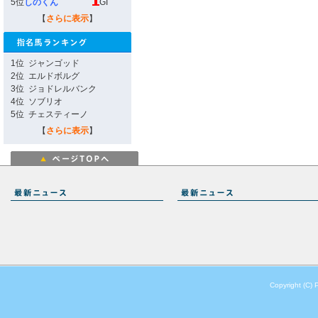
5位
しのくん
GI
【
さらに表示
】
1位
ジャンゴッド
2位
エルドボルグ
3位
ジョドレルバンク
4位
ソブリオ
5位
チェスティーノ
【
さらに表示
】
Copyright (C) 