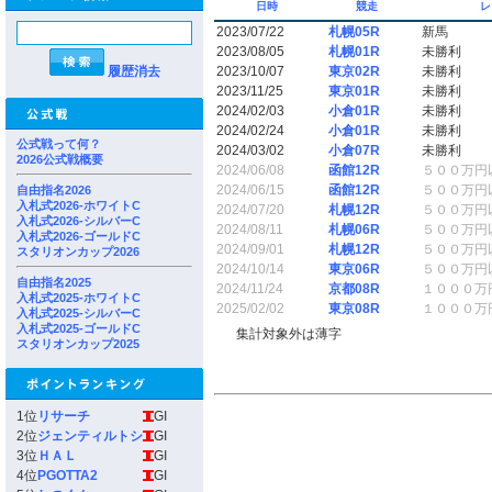
日時
競走
レ
2023/07/22
札幌05R
新馬
2023/08/05
札幌01R
未勝利
履歴消去
2023/10/07
東京02R
未勝利
2023/11/25
東京01R
未勝利
2024/02/03
小倉01R
未勝利
2024/02/24
小倉01R
未勝利
公式戦って何？
2024/03/02
小倉07R
未勝利
2026公式戦概要
2024/06/08
函館12R
５００万円
2024/06/15
函館12R
５００万円
自由指名2026
入札式2026-ホワイトC
2024/07/20
札幌12R
５００万円
入札式2026-シルバーC
2024/08/11
札幌06R
５００万円
入札式2026-ゴールドC
2024/09/01
札幌12R
５００万円
スタリオンカップ2026
2024/10/14
東京06R
５００万円
自由指名2025
2024/11/24
京都08R
１０００万
入札式2025-ホワイトC
2025/02/02
東京08R
１０００万
入札式2025-シルバーC
入札式2025-ゴールドC
集計対象外は薄字
スタリオンカップ2025
1位
リサーチ
GI
2位
ジェンティルトシ
GI
3位
ＨＡＬ
GI
4位
PGOTTA2
GI